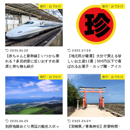
旅行・おでかけ
旅行・おでかけ
2026.06.20
2025.07.08
【赤ちゃんと新幹線】いつから乗
【地元民が厳選】大分で買える珍
れる？多目的室に近いおすすめ座
しいお土産11選｜500円以下で喜
席と持ち物も紹介
ばれるお菓子・カップ麺・アイス
旅行・おでかけ
旅行・おでかけ
2026.06.20
2025.06.09
別府地獄めぐり周辺の観光スポッ
【宮崎県／青島神社】所要時間・