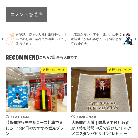
体験談！赤ちゃん連れ旅行中の「ミ
【電話が怖い・苦手・嫌い】仕事で
ルクのお湯・哺乳瓶の消毒」はこう
電話対応が辛いあなたへ｜電話恐怖
乗り切る！
症の対処法
RECOMMEND
旅行・おでかけ
旅行・おでかけ
2025.08.13
2025.09.30
【高知旅行モデルコース】車でま
大阪関西万博｜閉幕まで残りわず
わる！1泊2日のおすすめ観光プラ
か！待ち時間50分で行けた“トルク
ン
メニスタンパビリオン”レビュー