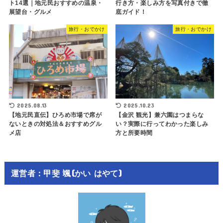
ト14選｜地元民おすすめの温泉・
行き方・楽しみ方を写真付きで徹
展望台・グルメ
底ガイド！
旅行・おでかけ
旅行・おでかけ
2025.08.13
2025.10.23
【地元民直伝】ひろめ市場で席が
【金沢 観光】兼六園はつまらな
ないときの対処法＆おすすめグル
い？実際に行ってわかった楽しみ
メ店
方と所要時間
運営者：甲斐 颯(かい はやて)