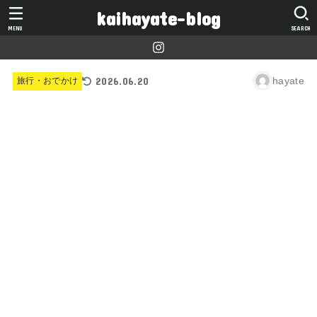
kaihayate-blog
MENU
SEARCH
2026.06.20
hayate
旅行・おでかけ