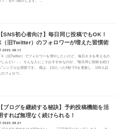
コツ」を5つ紹介します。 ...
【SNS初心者向け】毎日同じ投稿でもOK！
X（旧Twitter）のフォロワーが増えた習慣術
2025.08.13
「X（旧Twitter）でフォロワーを増やしたいけど、毎日ネタを考えるの
がしんどい…」 そんな人にこそおすすめなのが、“毎日同じ投稿を続け
る”シンプルな習慣です。 僕は、1日たった5秒でXを更新し、100人以
上のフォロワ...
【ブログを継続する秘訣】予約投稿機能を活
用すれば無理なく続けられる！
2025.08.21
「ブログを始めたけど続かない…」「三日坊主になってしまう…」そ