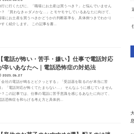
旅行に行くたびに、「職場にお土産は買うべき？」と悩んでいません
か？ 「買わなきゃダメかな…」とモヤモヤしているあなたに向けて、
職場にお土産を買うべきかどうかの判断基準を、具体例つきでわかり
やすく紹介します。 この記事を書...
【電話が怖い・苦手・嫌い】仕事で電話対応
が辛いあなたへ｜電話恐怖症の対処法
2025.06.27
「会社の電話が鳴るとビクッとする」「受話器を取るのが本当に苦
痛」「電話対応が怖くてたまらない…」 そんなふうに感じていません
か？この記事では、仕事の電話に苦手意識を感じるあなたに向けて、
電話恐怖症を和らげる考え方と具体的...