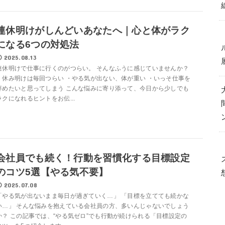
連休明けがしんどいあなたへ｜心と体がラク
になる6つの対処法
2025.08.13
連休明けで仕事に行くのがつらい。 そんなふうに感じていませんか？
・休み明けは毎回つらい ・やる気が出ない、体が重い ・いっそ仕事を
辞めたいと思ってしまう こんな悩みに寄り添って、今日から少しでも
ラクになれるヒントをお伝...
会社員でも続く！行動を習慣化する目標設定
のコツ5選【やる気不要】
2025.07.08
「やる気が出ないまま毎日が過ぎていく…」 「目標を立てても続かな
い…」 そんな悩みを抱えている会社員の方、多いんじゃないでしょう
か？ この記事では、“やる気ゼロ”でも行動が続けられる「目標設定の