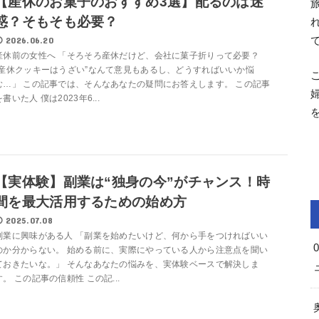
【産休のお菓子のおすすめ3選】配るのは迷
惑？そもそも必要？
2026.06.20
産休前の女性へ 「そろそろ産休だけど、会社に菓子折りって必要？
“産休クッキーはうざい”なんて意見もあるし、どうすればいいか悩
む…」 この記事では、そんなあなたの疑問にお答えします。 この記事
を書いた人 僕は2023年6...
【実体験】副業は“独身の今”がチャンス！時
間を最大活用するための始め方
2025.07.08
副業に興味がある人 「副業を始めたいけど、何から手をつければいい
のか分からない。 始める前に、実際にやっている人から注意点を聞い
ておきたいな。」 そんなあなたの悩みを、実体験ベースで解決しま
す。 この記事の信頼性 この記...