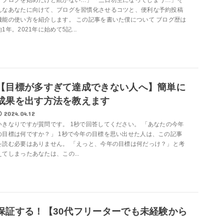
んなあなたに向けて、ブログを習慣化させるコツと、便利な予約投稿
機能の使い方を紹介します。 この記事を書いた僕について ブログ歴は
約1年。2021年に始めて5記...
【目標が多すぎて達成できない人へ】簡単に
成果を出す方法を教えます
2024.04.12
いきなりですが質問です。 1秒で回答してください。 「あなたの今年
の目標は何ですか？」 1秒で今年の目標を思い出せた人は、この記事
を読む必要はありません。 「えっと、今年の目標は何だっけ？」と考
えてしまったあなたは、この...
保証する！【30代フリーターでも未経験から