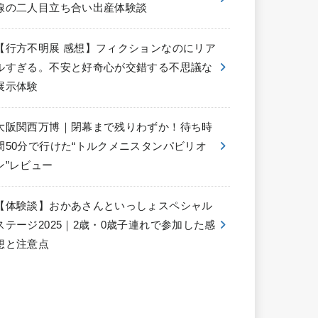
線の二人目立ち合い出産体験談
【行方不明展 感想】フィクションなのにリア
ルすぎる。不安と好奇心が交錯する不思議な
展示体験
大阪関西万博｜閉幕まで残りわずか！待ち時
間50分で行けた“トルクメニスタンパビリオ
ン”レビュー
【体験談】おかあさんといっしょスペシャル
ステージ2025｜2歳・0歳子連れで参加した感
想と注意点