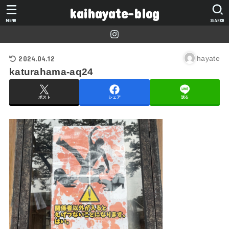
kaihayate-blog
MENU
SEARCH
2024.04.12
hayate
katurahama-aq24
ポスト
シェア
送る