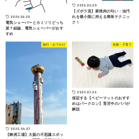
2026.06.20
【ズボラ流】家焼肉の匂い・油汚
2026.06.20
れを最小限に抑える簡単テクニッ
ク！
電気シェーバーとカミソリどっち
派？結論、電気シェーバーがおす
すめ
旅行・おでかけ
夫婦・子育て
2024.03.26
保証する【ベビーマットのおすす
めはパークロン】育児中のパパが
解説
2025.06.07
【舞洲工場】大阪の不思議スポッ