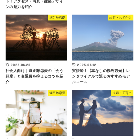
ト！アクセス・写真・建築デザイ
ンの魅力を紹介
遠距離恋愛
旅行・おでかけ
2025.06.25
2025.06.12
社会人向け｜遠距離恋愛の「会う
実証済！【車なしの桜島観光】レ
頻度」と交通費を抑えるコツを紹
ンタサイクルで巡るおすすめモデ
介
ルコース
遠距離恋愛
夫婦・子育て