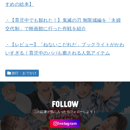
すめの絵本】
・【育児中でも観れた！】鬼滅の刃 無限城編を「夫婦
交代制」で映画館に行った作戦を紹介
・【レビュー】「ねないこだれだ」ブックライトがかわ
いすぎる！育児中のパパも癒される人気アイテム
旅行・おでかけ
FOLLOW