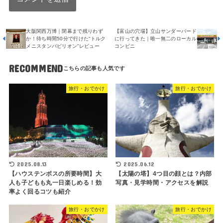
大阪関西万博｜閉幕まで残りわず
【富山の穴場】立山サンダーバード
か！待ち時間50分で行けた“トルク
に行ってきた｜唯一無二のローカル
メニスタンパビリオン”レビュー
コンビニ
RECOMMEND
旅行・おでかけ
旅行・おでかけ
2025.08.13
2025.06.12
【ハウステンボスの所要時間】大
【太陽の塔】4つ目の顔とは？内部
人も子どもも丸一日楽しめる！効
写真・見学時間・アクセスを解説
率よく回るコツも紹介
旅行・おでかけ
旅行・おでかけ