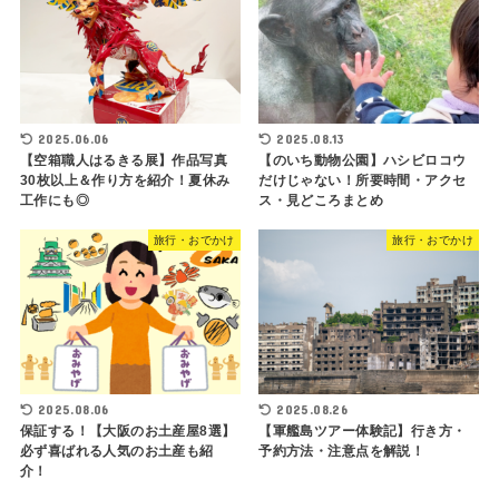
2025.06.06
2025.08.13
【空箱職人はるきる展】作品写真
【のいち動物公園】ハシビロコウ
30枚以上＆作り方を紹介！夏休み
だけじゃない！所要時間・アクセ
工作にも◎
ス・見どころまとめ
旅行・おでかけ
旅行・おでかけ
2025.08.06
2025.08.26
保証する！【大阪のお土産屋8選】
【軍艦島ツアー体験記】行き方・
必ず喜ばれる人気のお土産も紹
予約方法・注意点を解説！
介！