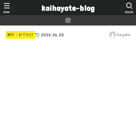
kaihayate-blog
MENU
SEARCH
2026.06.20
hayate
旅行・おでかけ