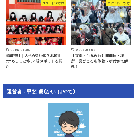
旅行・おでかけ
旅行・おでかけ
2025.06.05
2025.07.08
淡嶋神社｜人形が2万体!? 和歌山
【京都・百鬼夜行】開催日・場
の“ちょっと怖い”珍スポットを紹
所・見どころを体験レポ付きで解
介
説！
運営者：甲斐 颯(かい はやて)