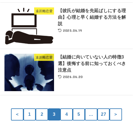
【彼氏が結婚を先延ばしにする理
遠距離恋愛
由】心理と早く結婚する方法を解
説
2025.06.19
【結婚に向いていない人の特徴3
遠距離恋愛
選】後悔する前に知っておくべき
注意点
2026.06.20
＜
1
2
3
4
5
…
27
＞