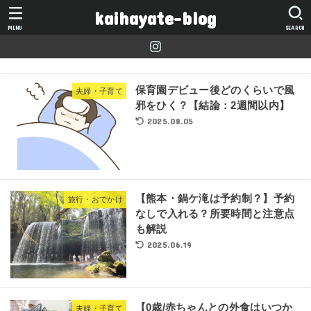
kaihayate-blog
MENU
SEARCH
保育園デビュー後どのくらいで風
夫婦・子育て
邪をひく？【結論：2週間以内】
2025.08.05
【熊本・鍋ケ滝は予約制？】予約
旅行・おでかけ
なしで入れる？所要時間と注意点
も解説
2025.06.19
【0歳/赤ちゃんとの外食はいつか
夫婦・子育て