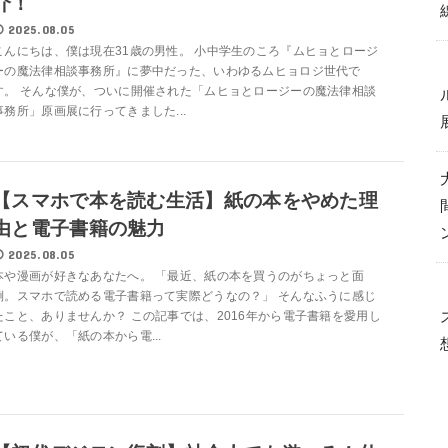
介！
2025.08.05
こんにちは、僕は現在31歳の男性。 小中学生のころ『ムヒョとロージ
ーの魔法律相談事務所』に夢中だった、いわゆるムヒョロジ世代で
す。 そんな僕が、ついに開催された「ムヒョとロージーの魔法律相談
事務所」原画展に行ってきました...
【スマホで本を読む生活】紙の本をやめた理
由と電子書籍の魅力
2025.08.05
本や漫画が好きなあなたへ。 「最近、紙の本を買うのがちょっと面
倒。スマホで読める電子書籍って実際どうなの？」 そんなふうに感じ
たこと、ありませんか？ この記事では、2016年から電子書籍を愛用し
ている僕が、「紙の本から電...