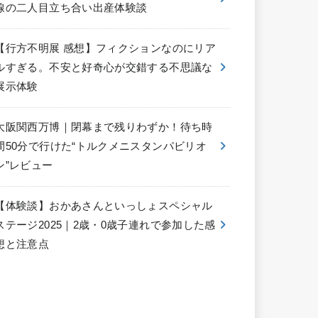
線の二人目立ち合い出産体験談
【行方不明展 感想】フィクションなのにリア
ルすぎる。不安と好奇心が交錯する不思議な
展示体験
大阪関西万博｜閉幕まで残りわずか！待ち時
間50分で行けた“トルクメニスタンパビリオ
ン”レビュー
【体験談】おかあさんといっしょスペシャル
ステージ2025｜2歳・0歳子連れで参加した感
想と注意点