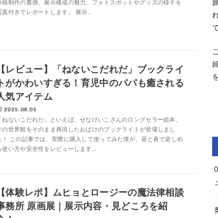
原稿制作の裏側、展示構成の魅力、フォトスポットやグッズの様子を
写真付きでレポートします。 展示...
【レビュー】「ねないこだれだ」ブックライ
トがかわいすぎる！育児中のパパも癒される
人気アイテム
2025.08.05
「ねないこだれだ」といえば、せなけいこさんのロングセラー絵本。
その世界観をそのまま再現したおばけのブックライトが登場しまし
た！ この記事では、実際に購入して使ってみた僕が、昼と夜で楽しめ
る使い方や安全性をレビューします...
【体験レポ】ムヒョとロージーの魔法律相談
事務所 原画展｜展示内容・見どころを紹