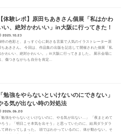
【体験レポ】原田ちあきさん個展「私はかわ
いい、絶対かわいい」in大阪に行ってきた！
2025.10.23
独特の色彩と、まっすぐ心に刺さる言葉で人気のイラストレーター原
田ちあきさん。 今回は、作品集の出版を記念して開催された個展「私
はかわいい、絶対かわいい。」in大阪に行ってきました。 展示会場に
は、傷つきながらも自分を肯定...
「勉強をやらないといけないのにできない」
やる気が出ない時の対処法
2026.06.20
「勉強をやらないといけないのに、やる気が出ない…」 「夜まとめて
やろう」「明日こそ本気を出そう」と思っていたのに、結局ダラダラ
して終わってしまった。 頭ではわかっているのに、体が動かない。そ