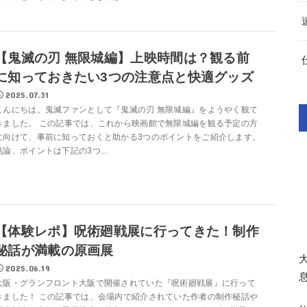
【鬼滅の刃 無限城編】上映時間は？観る前
に知っておきたい3つの注意点と快適グッズ
2025.07.31
こんにちは。鬼滅ファンとして『鬼滅の刃 無限城編』をようやく観て
きました。 この記事では、これから映画館で無限城編を観る予定の方
に向けて、事前に知っておくと助かる3つのポイントをご紹介します。
結論、ポイントは下記の3つ...
【体験レポ】呪術廻戦展に行ってきた！制作
秘話が満載の原画展
2025.06.19
大阪・グランフロント大阪で開催されていた『呪術廻戦展』に行って
きました！ この記事では、会場内で紹介されていた作者の制作秘話や