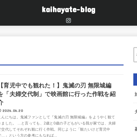
kaihayate-blog
【育児中でも観れた！】鬼滅の刃 無限城編
を「夫婦交代制」で映画館に行った作戦を紹
介
2026.06.20
こんにちは。鬼滅ファンとして『鬼滅の刃 無限城編』をようやく観て
きました。 …と言っても、2歳と0歳の子どもがいる我が家では、夫婦
で交代してそれぞれ観に行く作戦。同じように「観たいけど育児中
で…」という方の参考にもなれば...