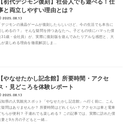
【初代デジモン復刻】社会人でも遊べる！仕
事と両立しやすい理由とは？
2025.08.13
「デジモンの液晶ゲームが復刻したらしいけど、今の生活でも本当に
楽しめるの？」 そんな疑問を持つあなたへ。子どもの頃にハマった僕
（31歳・会社員）が、実際に復刻版を遊んでみたリアルな感想と、大
人が楽しめる理由を徹底解説しま...
【やなせたかし記念館】所要時間・アクセ
ス・見どころを体験レポート
2025.08.13
高知県の人気観光スポット「やなせたかし記念館」へ行く前に、こん
な疑問はありませんか？ 所要時間はどれくらい？ アクセスは車と電車
どちらが便利？ 子連れでも楽しめる？ この記事では、実際に訪れた僕
（妻と9カ月の子どもと一緒...