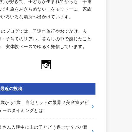
旅行が好きで、子どもが生まれてからも「子連
れでも旅をあきらめない」をモットーに、家族
でいろいろな場所へ出かけています。
このブログでは、子連れ旅行やおでかけ、夫
婦・子育てのリアル、暮らしの中で感じたこと
を、実体験ベースでゆるく発信しています。
最近の投稿
0歳から1歳｜自宅カットの限界？美容室デビ
ューのタイミングとは
奥さん入院中に上の子とどう過ごす？パパ目