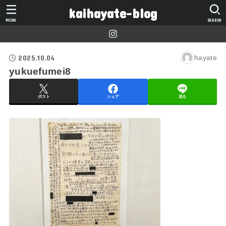
kaihayate-blog
MENU
SEARCH
2025.10.04
hayate
yukuefumei8
ポスト
シェア
送る