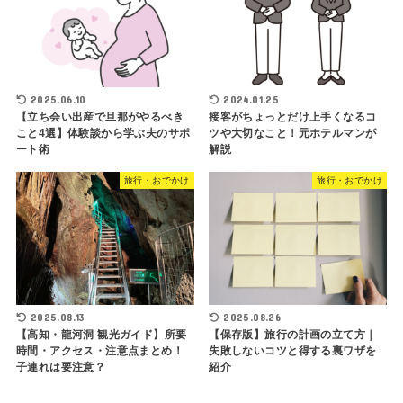
2025.06.10
2024.01.25
【立ち会い出産で旦那がやるべき
接客がちょっとだけ上手くなるコ
こと4選】体験談から学ぶ夫のサポ
ツや大切なこと！元ホテルマンが
ート術
解説
旅行・おでかけ
旅行・おでかけ
2025.08.13
2025.08.26
【高知・龍河洞 観光ガイド】所要
【保存版】旅行の計画の立て方｜
時間・アクセス・注意点まとめ！
失敗しないコツと得する裏ワザを
子連れは要注意？
紹介