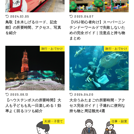
2024.03.05
2025.06.07
鳥取【水木しげるロード、記念
【USJ初心者向け】スーパーニン
館】の所要時間、アクセス、写真
テンドーワールドで失敗しないた
を紹介
めの完全ガイド｜注意点と持ち物
まとめ
旅行・おでかけ
旅行・おでかけ
2025.08.13
2026.06.20
【ハウステンボスの所要時間】大
大分うみたまごの所要時間・アク
人も子どもも丸一日楽しめる！効
セス完全ガイド｜子連れに便利な
率よく回るコツも紹介
持ち物と周辺観光4選
夫婦・子育て
仕事・副業