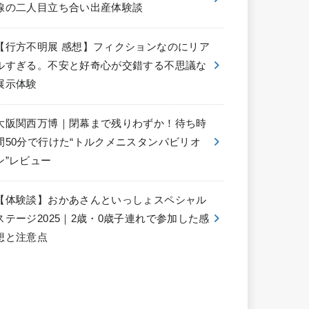
線の二人目立ち合い出産体験談
【行方不明展 感想】フィクションなのにリア
ルすぎる。不安と好奇心が交錯する不思議な
展示体験
大阪関西万博｜閉幕まで残りわずか！待ち時
間50分で行けた“トルクメニスタンパビリオ
ン”レビュー
【体験談】おかあさんといっしょスペシャル
ステージ2025｜2歳・0歳子連れで参加した感
想と注意点