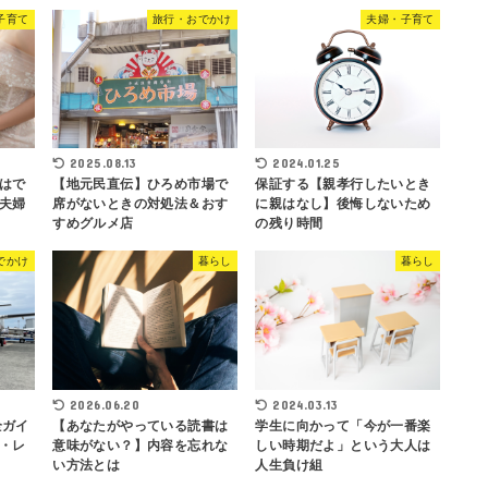
子育て
旅行・おでかけ
夫婦・子育て
2025.08.13
2024.01.25
はで
【地元民直伝】ひろめ市場で
保証する【親孝行したいとき
夫婦
席がないときの対処法＆おす
に親はなし】後悔しないため
すめグルメ店
の残り時間
でかけ
暮らし
暮らし
2026.06.20
2024.03.13
全ガイ
【あなたがやっている読書は
学生に向かって「今が一番楽
・レ
意味がない？】内容を忘れな
しい時期だよ」という大人は
い方法とは
人生負け組