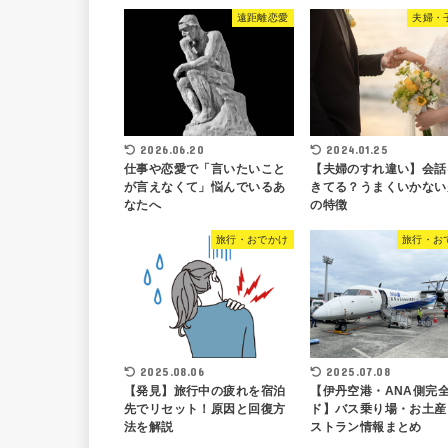
遠距離恋愛
夫婦・
2026.06.20
2024.01.25
仕事や恋愛で「言いたいこと
【夫婦のすれ違い】会話
が言えなくて」悩んでいるあ
きてる？うまくいかない
なたへ
の特徴
旅行・おでかけ
旅行・お
2025.08.06
2025.07.08
【発見】旅行中の疲れを宿泊
【伊丹空港・ANA側完
先でリセット！原因と回復方
ド】バス乗り場・お土産
法を解説
ストラン情報まとめ