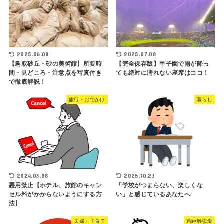
2025.06.08
2025.07.08
【鳥取砂丘・砂の美術館】所要時
【完全保存版】甲子園で雨が降っ
間・見どころ・注意点を写真付き
ても絶対に濡れない座席はココ！
で徹底解説！
旅行・おでかけ
暮らし
2024.03.08
2025.10.23
悪用禁止【ホテル、旅館のキャン
「学校がつまらない、楽しくな
セル料がかからないようにする方
い」と感じているあなたへ
法】
夫婦・子育て
遠距離恋愛