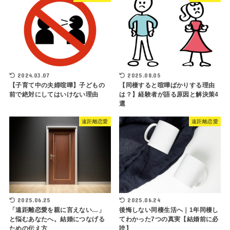
2024.03.07
2025.08.05
【子育て中の夫婦喧嘩】子どもの
【同棲すると喧嘩ばかりする理由
前で絶対にしてはいけない理由
は？】経験者が語る原因と解決策4
選
遠距離恋愛
遠距離恋愛
2025.06.25
2025.06.24
「遠距離恋愛を親に言えない…」
後悔しない同棲生活へ｜1年同棲し
と悩むあなたへ。結婚につなげる
てわかった7つの真実【結婚前に必
ための伝え方
読】