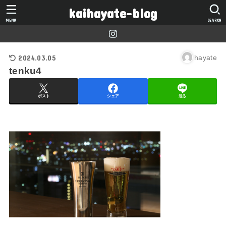
kaihayate-blog
MENU
SEARCH
2024.03.05
hayate
tenku4
ポスト
シェア
送る