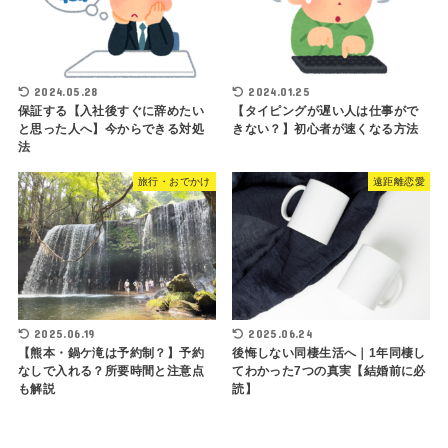
2024.05.28
2024.01.25
保証する【入社後すぐに辞めたい
【タイピングが遅い人は仕事がで
と思った人へ】今からできる対処
きない？】初心者が速くなる方法
法
旅行・おでかけ
遠距離恋愛
2025.06.19
2025.06.24
【熊本・鍋ケ滝は予約制？】予約
後悔しない同棲生活へ｜1年同棲し
なしで入れる？所要時間と注意点
てわかった7つの真実【結婚前に必
も解説
読】