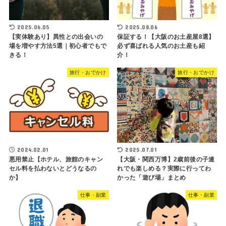
2025.06.05
2025.08.06
【実体験あり】異性との出会いの
保証する！【大阪のお土産屋8選】
場を増やす方法5選｜初心者でもで
必ず喜ばれる人気のお土産も紹
きる！
介！
旅行・おでかけ
旅行・おでかけ
2024.02.01
2025.07.01
悪用禁止【ホテル、旅館のキャン
【大阪・関西万博】2歳前後の子連
セル料を払わないとどうなるの
れでも楽しめる？実際に行ってわ
か】
かった「遊び場」まとめ
仕事・副業
仕事・副業