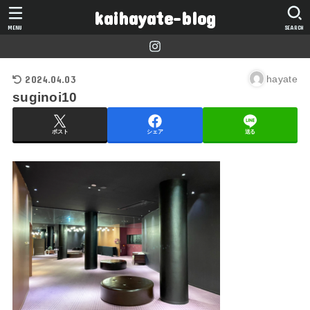
kaihayate-blog
MENU
SEARCH
2024.04.03
hayate
suginoi10
ポスト
シェア
送る