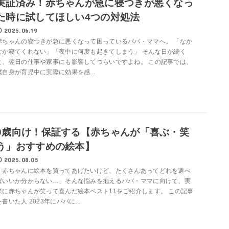
実証済み！赤ちゃんが急に寝つきが悪くなっ
た時に試してほしい4つの対処法
2025.06.19
赤ちゃんの寝つきが急に悪くなって困っているパパ・ママへ。 「なか
なか寝てくれない」「夜中に何度も起きてしまう」 そんな日が続く
と、翌日の仕事や家事にも影響してつらいですよね。 この記事では、
僕自身が育児中に実際に効果を感...
0歳向け！保証する【赤ちゃんが「喜ぶ・笑
う」おすすめの絵本】
2025.08.05
「赤ちゃんに絵本を買ってあげたいけど、たくさんあってどれを選べ
ばいいか分からない…」そんな悩みを抱えるパパ・ママに向けて、実
際に赤ちゃんが笑って喜んだ絵本ベスト11をご紹介します。 この記事
を書いた人 2023年にパパに...