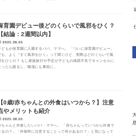
保育園デビュー後どのくらいで風邪をひく？
【結論：2週間以内】
2025.08.05
子どもが保育園に入園するパパ、ママへ。 「ついに保育園デビュー。
でも、よく『すぐ風邪をひく』って聞くけど、実際はどのくらいで風
邪をひくの？ もし家族旅行や予定が子どもの体調不良でキャンセルに
なったら困るし、職場にも事前に...
【0歳/赤ちゃんとの外食はいつから？】注意
点やメリットも紹介
2025.08.05
赤ちゃんと外食したいパパ・ママへ。 「赤ちゃんっていつから外食で
きるの？」「外食時に注意することって何があるの？」と気になって