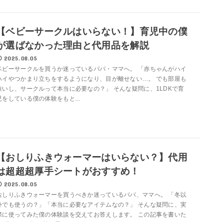
【ベビーサークルはいらない！】育児中の僕
が選ばなかった理由と代用品を解説
2025.08.05
ベビーサークルを買うか迷っているパパ・ママへ。 「赤ちゃんがハイ
ハイやつかまり立ちをするようになり、目が離せない…。 でも部屋も
狭いし、サークルって本当に必要なの？」 そんな疑問に、1LDKで育
児をしている僕の体験をもと...
【おしりふきウォーマーはいらない？】代用
は超超超厚手シートがおすすめ！
2025.08.05
おしりふきウォーマーを買うべきか迷っているパパ、ママへ。 「冬以
外でも使うの？」「本当に必要なアイテムなの？」 そんな疑問に、実
際に使ってみた僕の体験談を交えてお答えします。 この記事を書いた