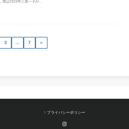
人 僕は2023年に第一子が...
3
…
7
＞
プライバシーポリシー