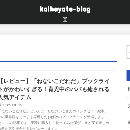
kaihayate-blog
【レビュー】「ねないこだれだ」ブックライ
トがかわいすぎる！育児中のパパも癒される
人気アイテム
2025.08.05
「ねないこだれだ」といえば、せなけいこさんのロングセラー絵本。
その世界観をそのまま再現したおばけのブックライトが登場しまし
た！ この記事では、実際に購入して使ってみた僕が、昼と夜で楽しめ
る使い方や安全性をレビューします...