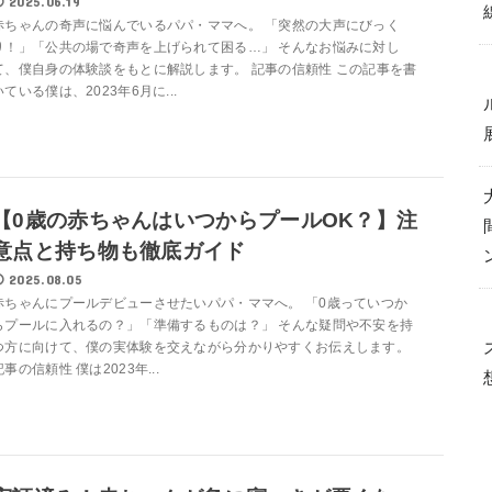
2025.06.19
赤ちゃんの奇声に悩んでいるパパ・ママへ。 「突然の大声にびっく
り！」「公共の場で奇声を上げられて困る…」 そんなお悩みに対し
て、僕自身の体験談をもとに解説します。 記事の信頼性 この記事を書
いている僕は、2023年6月に...
【0歳の赤ちゃんはいつからプールOK？】注
意点と持ち物も徹底ガイド
2025.08.05
赤ちゃんにプールデビューさせたいパパ・ママへ。 「0歳っていつか
らプールに入れるの？」「準備するものは？」 そんな疑問や不安を持
つ方に向けて、僕の実体験を交えながら分かりやすくお伝えします。
記事の信頼性 僕は2023年...