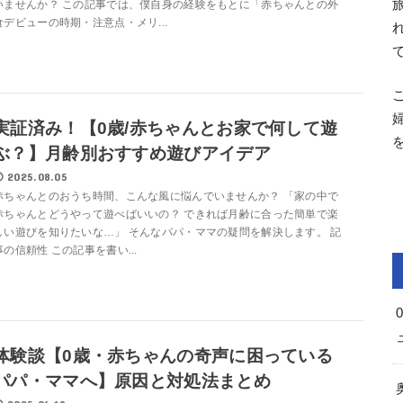
いませんか？ この記事では、僕自身の経験をもとに「赤ちゃんとの外
食デビューの時期・注意点・メリ...
実証済み！【0歳/赤ちゃんとお家で何して遊
ぶ？】月齢別おすすめ遊びアイデア
2025.08.05
赤ちゃんとのおうち時間、こんな風に悩んでいませんか？ 「家の中で
赤ちゃんとどうやって遊べばいいの？ できれば月齢に合った簡単で楽
しい遊びを知りたいな…」 そんなパパ・ママの疑問を解決します。 記
事の信頼性 この記事を書い...
体験談【0歳・赤ちゃんの奇声に困っている
パパ・ママへ】原因と対処法まとめ