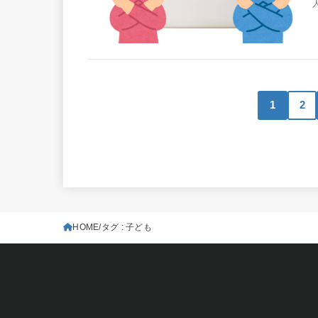
1
2
HOME
タグ : 子ども