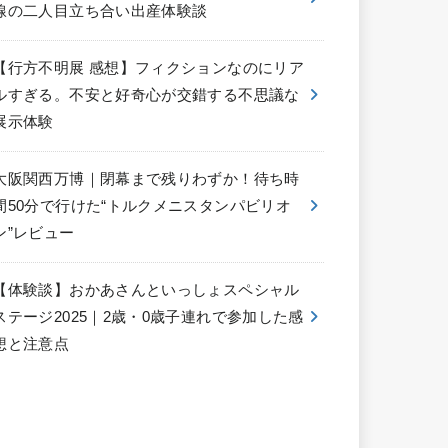
線の二人目立ち合い出産体験談
【行方不明展 感想】フィクションなのにリア
ルすぎる。不安と好奇心が交錯する不思議な
展示体験
大阪関西万博｜閉幕まで残りわずか！待ち時
間50分で行けた“トルクメニスタンパビリオ
ン”レビュー
【体験談】おかあさんといっしょスペシャル
ステージ2025｜2歳・0歳子連れで参加した感
想と注意点