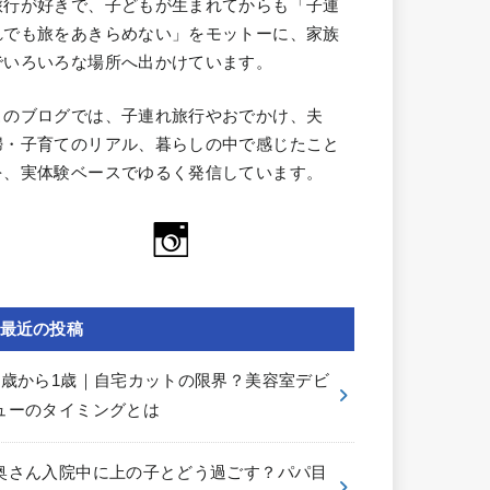
旅行が好きで、子どもが生まれてからも「子連
れでも旅をあきらめない」をモットーに、家族
でいろいろな場所へ出かけています。
このブログでは、子連れ旅行やおでかけ、夫
婦・子育てのリアル、暮らしの中で感じたこと
を、実体験ベースでゆるく発信しています。
最近の投稿
0歳から1歳｜自宅カットの限界？美容室デビ
ューのタイミングとは
奥さん入院中に上の子とどう過ごす？パパ目