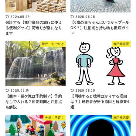
2024.05.29
2025.08.05
保証する【無印良品の旅行に使え
【0歳の赤ちゃんはいつからプール
る便利グッズ】荷造りが楽になり
OK？】注意点と持ち物も徹底ガイ
ます
ド
旅行・おでかけ
遠距離恋愛
2025.06.19
2025.08.05
【熊本・鍋ケ滝は予約制？】予約
【同棲すると喧嘩ばかりする理由
なしで入れる？所要時間と注意点
は？】経験者が語る原因と解決策4
も解説
選
夫婦・子育て
遠距離恋愛