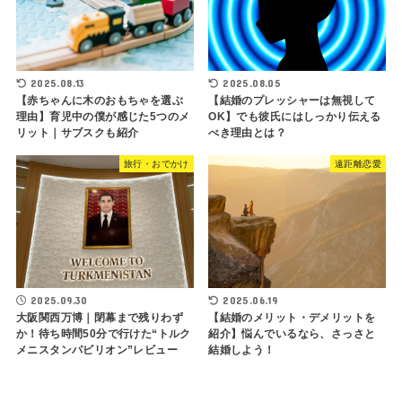
2025.08.13
2025.08.05
【赤ちゃんに木のおもちゃを選ぶ
【結婚のプレッシャーは無視して
理由】育児中の僕が感じた5つのメ
OK】でも彼氏にはしっかり伝える
リット｜サブスクも紹介
べき理由とは？
旅行・おでかけ
遠距離恋愛
2025.09.30
2025.06.19
大阪関西万博｜閉幕まで残りわず
【結婚のメリット・デメリットを
か！待ち時間50分で行けた“トルク
紹介】悩んでいるなら、さっさと
メニスタンパビリオン”レビュー
結婚しよう！