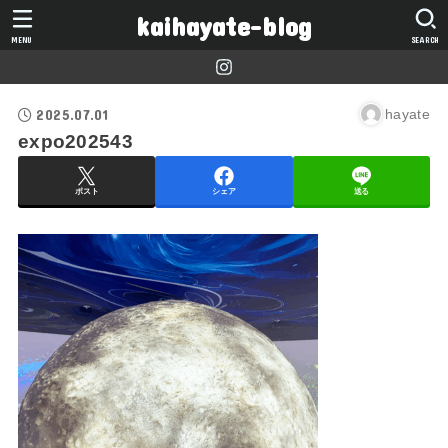
kaihayate-blog
MENU
SEARCH
2025.07.01
hayate
expo202543
ポスト
シェア
送る