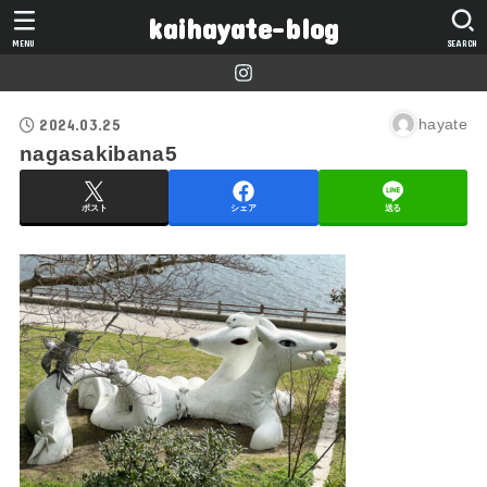
kaihayate-blog
MENU
SEARCH
2024.03.25
hayate
nagasakibana5
ポスト
シェア
送る