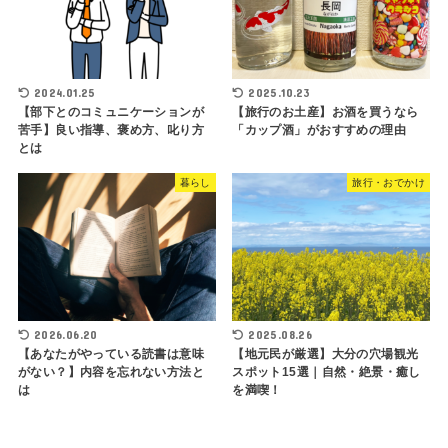
2024.01.25
2025.10.23
【部下とのコミュニケーションが
【旅行のお土産】お酒を買うなら
苦手】良い指導、褒め方、叱り方
「カップ酒」がおすすめの理由
とは
暮らし
旅行・おでかけ
2026.06.20
2025.08.26
【あなたがやっている読書は意味
【地元民が厳選】大分の穴場観光
がない？】内容を忘れない方法と
スポット15選｜自然・絶景・癒し
は
を満喫！