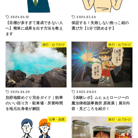
2024.04.12
2024.03.26
【目標が多すぎて達成できない人
保証する！失敗しない抱っこ紐の
へ】簡単に成果を出す方法を教え
選び方【1分で読めます】
ます
旅行・おでかけ
旅行・おでかけ
2026.06.20
2025.08.05
別府地獄めぐり完全ガイド｜効率
【体験レポ】ムヒョとロージーの
のいい回り方・駐車場・所要時間
魔法律相談事務所 原画展｜展示内
を地元出身者が解説
容・見どころを紹介！
仕事・副業
旅行・おでかけ