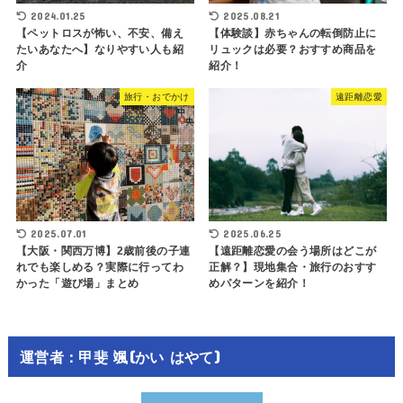
2024.01.25
2025.08.21
【ペットロスが怖い、不安、備え
【体験談】赤ちゃんの転倒防止に
たいあなたへ】なりやすい人も紹
リュックは必要？おすすめ商品を
介
紹介！
旅行・おでかけ
遠距離恋愛
2025.07.01
2025.06.25
【大阪・関西万博】2歳前後の子連
【遠距離恋愛の会う場所はどこが
れでも楽しめる？実際に行ってわ
正解？】現地集合・旅行のおすす
かった「遊び場」まとめ
めパターンを紹介！
運営者：甲斐 颯(かい はやて)