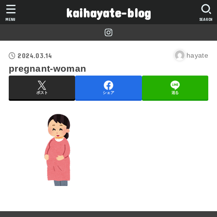
kaihayate-blog
MENU
SEARCH
2024.03.14
hayate
pregnant-woman
ポスト
シェア
送る