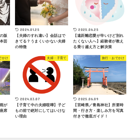
2024.01.25
2025.06.25
の版
【夫婦のすれ違い】会話はで
【遠距離恋愛が辛いけど別れ
本芸
きてる？うまくいかない夫婦
たくない人へ】経験者が教え
の特徴
る乗り越え方と解決策
でかけ
夫婦・子育て
旅行・おでかけ
2024.03.07
2025.06.09
雨が
【子育て中の夫婦喧嘩】子ど
【宮崎県／青島神社】所要時
座席
もの前で絶対にしてはいけな
間・行き方・楽しみ方を写真
い理由
付きで徹底ガイド！