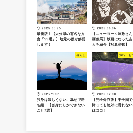
2025.06.25
2025.06.06
最新版！【大分県の有名な方
【ニューヨーク屋敷さん
言「55選」】地元の僕が解説
画個展】版画になった吉
します！
人を紹介【写真多数】
暮らし
旅行・お
2023.11.07
2025.07.08
独身は寂しくない。幸せで勝
【完全保存版】甲子園で
ち組！【独身にしかできない
降っても絶対に濡れない
こと7選】
はココ！