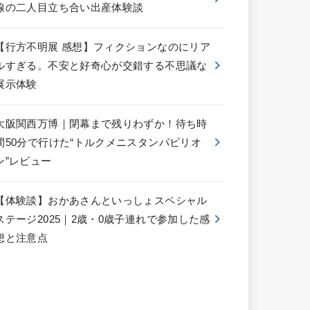
線の二人目立ち合い出産体験談
【行方不明展 感想】フィクションなのにリア
ルすぎる。不安と好奇心が交錯する不思議な
展示体験
大阪関西万博｜閉幕まで残りわずか！待ち時
間50分で行けた“トルクメニスタンパビリオ
ン”レビュー
【体験談】おかあさんといっしょスペシャル
ステージ2025｜2歳・0歳子連れで参加した感
想と注意点