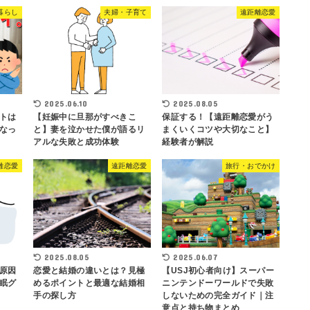
暮らし
夫婦・子育て
遠距離恋愛
2025.06.10
2025.08.05
トは
【妊娠中に旦那がすべきこ
保証する！【遠距離恋愛がう
なっ
と】妻を泣かせた僕が語るリ
まくいくコツや大切なこと】
アルな失敗と成功体験
経験者が解説
離恋愛
遠距離恋愛
旅行・おでかけ
2025.08.05
2025.06.07
原因
恋愛と結婚の違いとは？見極
【USJ初心者向け】スーパー
眠グ
めるポイントと最適な結婚相
ニンテンドーワールドで失敗
手の探し方
しないための完全ガイド｜注
意点と持ち物まとめ