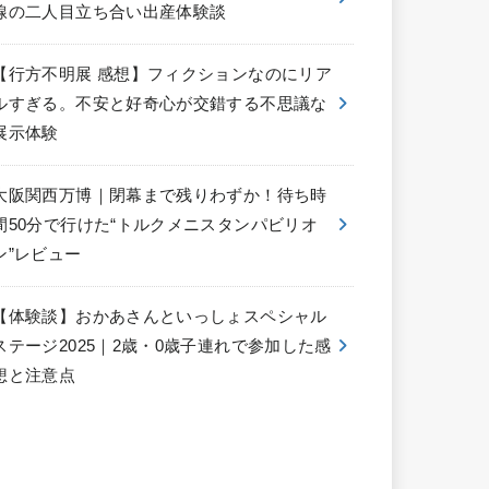
線の二人目立ち合い出産体験談
【行方不明展 感想】フィクションなのにリア
ルすぎる。不安と好奇心が交錯する不思議な
展示体験
大阪関西万博｜閉幕まで残りわずか！待ち時
間50分で行けた“トルクメニスタンパビリオ
ン”レビュー
【体験談】おかあさんといっしょスペシャル
ステージ2025｜2歳・0歳子連れで参加した感
想と注意点