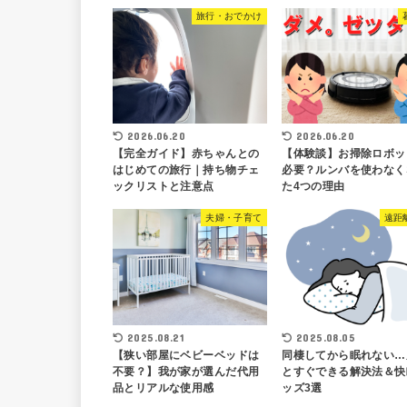
旅行・おでかけ
2026.06.20
2026.06.20
【完全ガイド】赤ちゃんとの
【体験談】お掃除ロボッ
はじめての旅行｜持ち物チェ
必要？ルンバを使わなく
ックリストと注意点
た4つの理由
夫婦・子育て
遠距
2025.08.21
2025.08.05
【狭い部屋にベビーベッドは
同棲してから眠れない…
不要？】我が家が選んだ代用
とすぐできる解決法＆快
品とリアルな使用感
ッズ3選