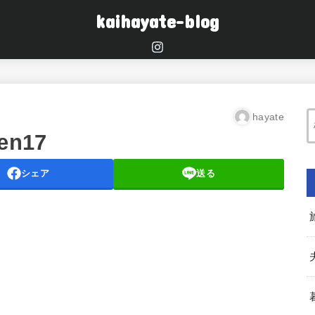
kaihayate-blog
hayate
en17
シェア
送る