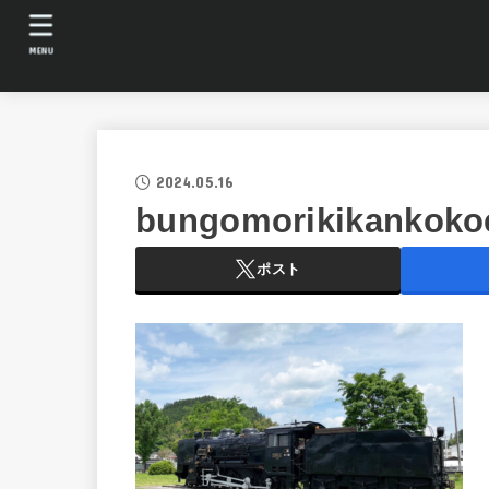
MENU
2024.05.16
bungomorikikankoko
ポスト