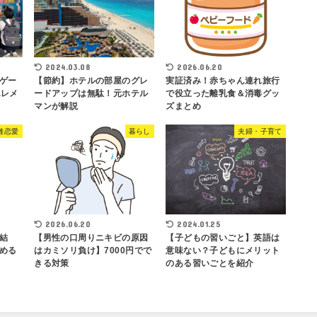
2024.03.08
2026.06.20
ゲー
【節約】ホテルの部屋のグレ
実証済み！赤ちゃん連れ旅行
エレメ
ードアップは無駄！元ホテル
で役立った離乳食＆消毒グッ
マンが解説
ズまとめ
離恋愛
暮らし
夫婦・子育て
2026.06.20
2024.01.25
結
【男性の口周りニキビの原因
【子どもの習いごと】英語は
める
はカミソリ負け】7000円でで
意味ない？子どもにメリット
きる対策
のある習いごとを紹介