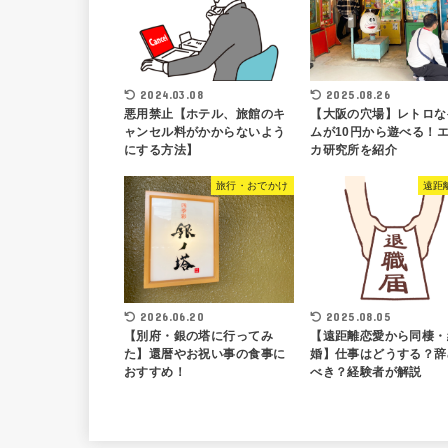
2024.03.08
2025.08.26
悪用禁止【ホテル、旅館のキ
【大阪の穴場】レトロな
ャンセル料がかからないよう
ムが10円から遊べる！
にする方法】
カ研究所を紹介
旅行・おでかけ
遠距
2026.06.20
2025.08.05
【別府・銀の塔に行ってみ
【遠距離恋愛から同棲・
た】還暦やお祝い事の食事に
婚】仕事はどうする？辞
おすすめ！
べき？経験者が解説