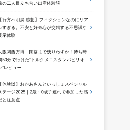
線の二人目立ち合い出産体験談
【行方不明展 感想】フィクションなのにリア
ルすぎる。不安と好奇心が交錯する不思議な
展示体験
大阪関西万博｜閉幕まで残りわずか！待ち時
間50分で行けた“トルクメニスタンパビリオ
ン”レビュー
【体験談】おかあさんといっしょスペシャル
ステージ2025｜2歳・0歳子連れで参加した感
想と注意点