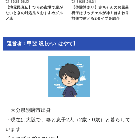
2025.08.13
2025.08.21
【地元民直伝】ひろめ市場で席が
【体験談あり】赤ちゃんのお風呂
ないときの対処法＆おすすめグル
椅子はリッチェルが神！首すわり
メ店
前後で使える2タイプを紹介
運営者：甲斐 颯(かい はやて)
・大分県別府市出身
・現在は大阪で、妻と息子2人（2歳・0歳）と暮らして
います