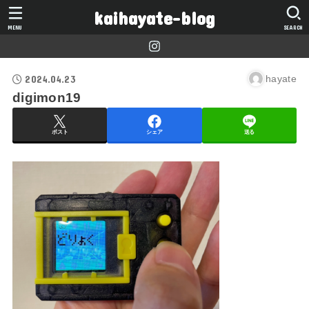
kaihayate-blog
MENU
SEARCH
2024.04.23
hayate
digimon19
ポスト
シェア
送る