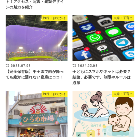
ト！アクセス・写真・建築デザイ
ンの魅力を紹介
旅行・おでかけ
夫婦・子育て
2025.07.08
2024.03.08
【完全保存版】甲子園で雨が降っ
子どもにスマホやネットは必要？
ても絶対に濡れない座席はココ！
結論、必要です。制限やルールは
必須
旅行・おでかけ
夫婦・子育て