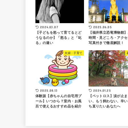
2024.03.07
2025.06.05
【子どもを怒って育てるとど
【福井県立恐竜博物館】
うなるのか】「怒る」と「叱
時間・見どころ・アクセ
る」の違い
写真付きで徹底解説！
夫婦・子育て
2025.08.13
2024.01.25
体験談【赤ちゃんの自宅用プ
【ペットロス】涙が止ま
ール】いつから？室内・お風
い、もう飼わない、辛い
呂で使えるおすすめ品を紹介
ち直りたいあなたへ