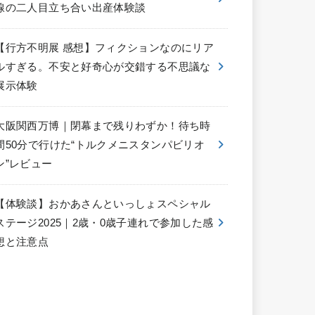
線の二人目立ち合い出産体験談
【行方不明展 感想】フィクションなのにリア
ルすぎる。不安と好奇心が交錯する不思議な
展示体験
大阪関西万博｜閉幕まで残りわずか！待ち時
間50分で行けた“トルクメニスタンパビリオ
ン”レビュー
【体験談】おかあさんといっしょスペシャル
ステージ2025｜2歳・0歳子連れで参加した感
想と注意点