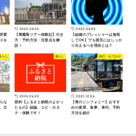
2025.08.26
2025.08.05
所要
【軍艦島ツアー体験記】行き
【結婚のプレッシャーは無視
スを
方・予約方法・注意点を解
してOK】でも彼氏にはしっか
説！
り伝えるべき理由とは？
暮らし
暮らし
旅行・おでかけ
2026.06.20
2023.12.06
らな
節約【ふるさと納税のよかっ
【青のシンフォニー】おすす
、立
たもの】結論、エビ・ホタ
めの座席、食事、車内、予約
テ・体験です！
方法を紹介