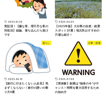
2024.01.30
2025.06.05
実証済！【嫌な客、理不尽な客の
【2025年版】大分県の自然・絶景
対処法】結論、落ち込んだら負け
スポット20選｜地元民おすすめの
です
穴場も紹介！
暮らし
仕事・副業
2025.06.12
2025.07.08
【旅行に行きたくない人必見】気
【実体験】副業は“独身の今”がチ
まずくならない！旅行の誘いの断
ャンス！時間を最大活用するため
り方8選
の始め方