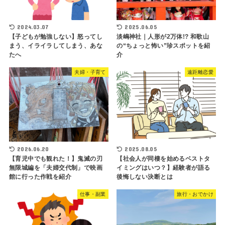
2024.03.07
2025.06.05
【子どもが勉強しない】怒ってし
淡嶋神社｜人形が2万体!? 和歌山
まう、イライラしてしまう、あな
の“ちょっと怖い”珍スポットを紹
たへ
介
夫婦・子育て
遠距離恋愛
2026.06.20
2025.08.05
【育児中でも観れた！】鬼滅の刃
【社会人が同棲を始めるベストタ
無限城編を「夫婦交代制」で映画
イミングはいつ？】経験者が語る
館に行った作戦を紹介
後悔しない決断とは
仕事・副業
旅行・おでかけ