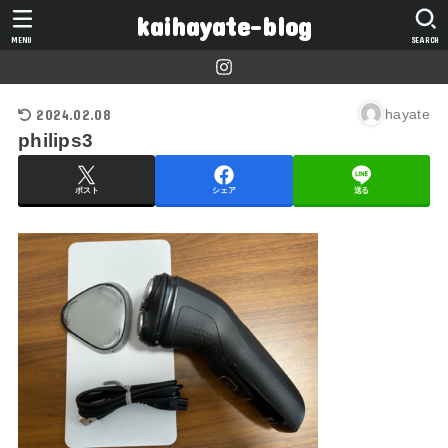
kaihayate-blog
MENU
SEARCH
2024.02.08
hayate
philips3
ポスト
シェア
送る