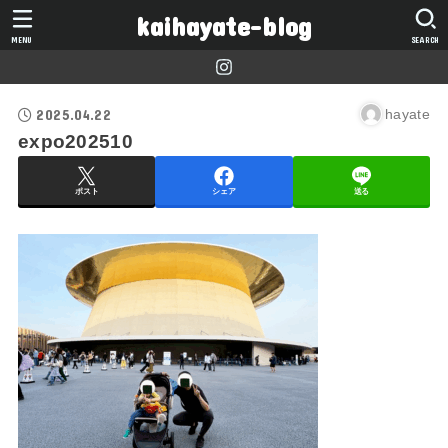
kaihayate-blog
MENU
SEARCH
2025.04.22
hayate
expo202510
ポスト
シェア
送る