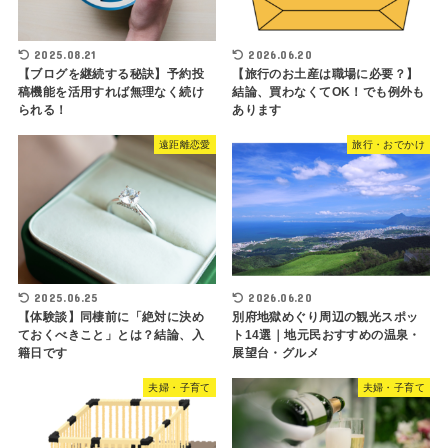
2025.08.21
2026.06.20
【ブログを継続する秘訣】予約投
【旅行のお土産は職場に必要？】
稿機能を活用すれば無理なく続け
結論、買わなくてOK！でも例外も
られる！
あります
遠距離恋愛
旅行・おでかけ
2025.06.25
2026.06.20
【体験談】同棲前に「絶対に決め
別府地獄めぐり周辺の観光スポッ
ておくべきこと」とは？結論、入
ト14選｜地元民おすすめの温泉・
籍日です
展望台・グルメ
夫婦・子育て
夫婦・子育て