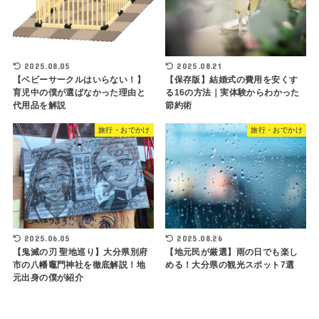
2025.08.05
2025.08.21
【ベビーサークルはいらない！】
【保存版】結婚式の費用を安くす
育児中の僕が選ばなかった理由と
る16の方法｜実体験からわかった
代用品を解説
節約術
旅行・おでかけ
旅行・おでかけ
2025.06.05
2025.08.26
【鬼滅の刃 聖地巡り】大分県別府
【地元民が厳選】雨の日でも楽し
市の八幡竈門神社を徹底解説！地
める！大分県の観光スポット7選
元出身の僕が紹介