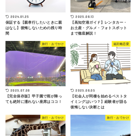
2024.01.25
2025.08.13
保証する【親孝行したいときに親
【高知空港ガイド】レンタカー・
はなし】後悔しないための残り時
お土産・グルメ・フォトスポット
間
まで徹底解説！
旅行・おでかけ
遠距離恋愛
2025.07.08
2025.08.05
【完全保存版】甲子園で雨が降っ
【社会人が同棲を始めるベストタ
ても絶対に濡れない座席はココ！
イミングはいつ？】経験者が語る
後悔しない決断とは
旅行・おでかけ
旅行・おでかけ