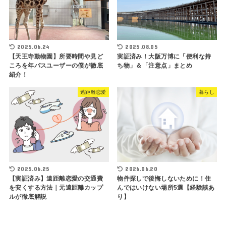
2025.06.24
2025.08.05
【天王寺動物園】所要時間や見ど
実証済み！大阪万博に「便利な持
ころを年パスユーザーの僕が徹底
ち物」＆「注意点」まとめ
紹介！
遠距離恋愛
暮らし
2025.06.25
2026.06.20
【実証済み】遠距離恋愛の交通費
物件探しで後悔しないために！住
を安くする方法｜元遠距離カップ
んではいけない場所5選【経験談あ
ルが徹底解説
り】