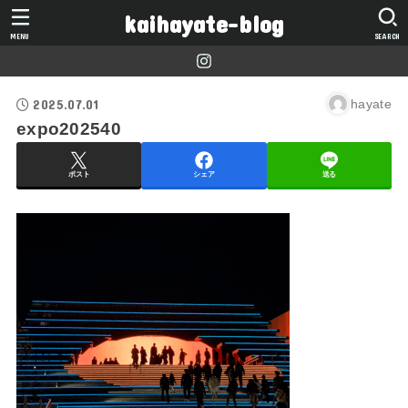
kaihayate-blog
MENU
SEARCH
2025.07.01
hayate
expo202540
ポスト
シェア
送る