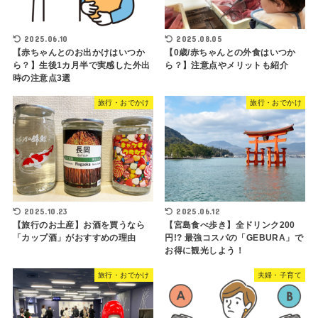
2025.06.10
2025.08.05
【赤ちゃんとのお出かけはいつか
【0歳/赤ちゃんとの外食はいつか
ら？】生後1カ月半で実感した外出
ら？】注意点やメリットも紹介
時の注意点3選
旅行・おでかけ
旅行・おでかけ
2025.10.23
2025.06.12
【旅行のお土産】お酒を買うなら
【宮島食べ歩き】全ドリンク200
「カップ酒」がおすすめの理由
円!? 最強コスパの「GEBURA」で
お得に観光しよう！
旅行・おでかけ
夫婦・子育て