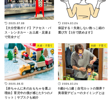
2025.07.08
2024.03.26
【大分空港ガイド】アクセス・バ
保証する！失敗しない抱っこ紐の
ス・レンタカー・お土産・足湯ま
選び方【1分で読めます】
で完全ナビ
夫婦・子育て
夫婦・子育て
2025.08.13
2026.03.26
【赤ちゃんに木のおもちゃを選ぶ
0歳から1歳｜自宅カットの限界？
理由】育児中の僕が感じた5つのメ
美容室デビューのタイミングとは
リット｜サブスクも紹介