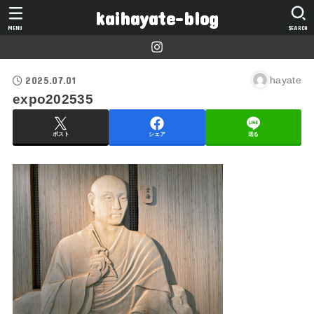
kaihayate-blog
MENU
SEARCH
2025.07.01
hayate
expo202535
ポスト
シェア
送る