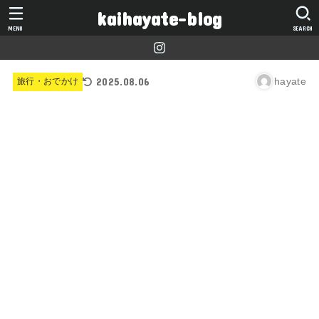
kaihayate-blog
MENU
SEARCH
2025.08.06
hayate
旅行・おでかけ