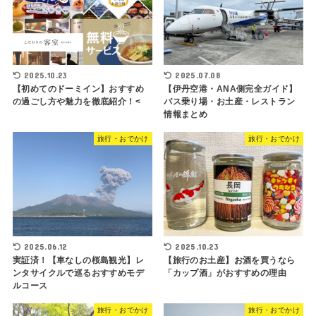
2025.10.23
2025.07.08
【初めてのドーミイン】おすすめ
【伊丹空港・ANA側完全ガイド】
の過ごし方や魅力を徹底紹介！<
バス乗り場・お土産・レストラン
情報まとめ
旅行・おでかけ
旅行・おでかけ
2025.06.12
2025.10.23
実証済！【車なしの桜島観光】レ
【旅行のお土産】お酒を買うなら
ンタサイクルで巡るおすすめモデ
「カップ酒」がおすすめの理由
ルコース
旅行・おでかけ
旅行・おでかけ