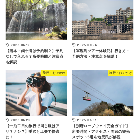
2025.06.19
2025.08.26
【熊本・鍋ケ滝は予約制？】予約
【軍艦島ツアー体験記】行き方・
なしで入れる？所要時間と注意点
予約方法・注意点を解説！
も解説
旅行・おでかけ
旅行・おでかけ
2025.06.25
2025.06.01
【一泊二日の旅行で同じ服はア
【別府ロープウェイ完全ガイド】
リ？ナシ？】季節と工夫で快適
所要時間・アクセス・周辺の観光
に！
スポット5選を地元民が解説