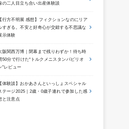
線の二人目立ち合い出産体験談
【行方不明展 感想】フィクションなのにリア
ルすぎる。不安と好奇心が交錯する不思議な
展示体験
大阪関西万博｜閉幕まで残りわずか！待ち時
間50分で行けた“トルクメニスタンパビリオ
ン”レビュー
【体験談】おかあさんといっしょスペシャル
ステージ2025｜2歳・0歳子連れで参加した感
想と注意点