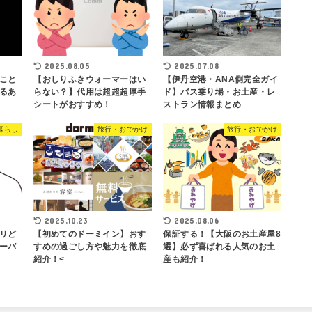
2025.08.05
2025.07.08
こと
【おしりふきウォーマーはい
【伊丹空港・ANA側完全ガイ
るあ
らない？】代用は超超超厚手
ド】バス乗り場・お土産・レ
シートがおすすめ！
ストラン情報まとめ
暮らし
旅行・おでかけ
旅行・おでかけ
2025.10.23
2025.08.06
リど
【初めてのドーミイン】おす
保証する！【大阪のお土産屋8
ーバ
すめの過ごし方や魅力を徹底
選】必ず喜ばれる人気のお土
紹介！<
産も紹介！