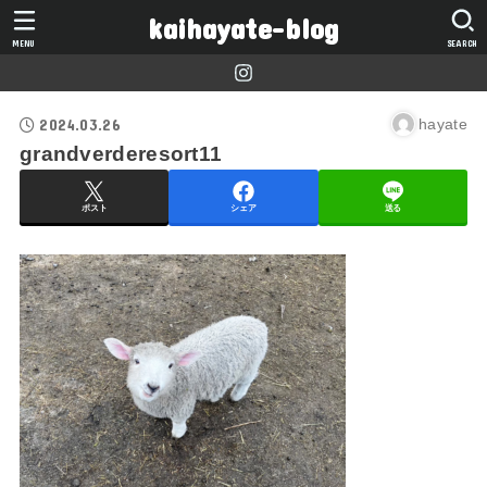
kaihayate-blog
MENU
SEARCH
2024.03.26
hayate
grandverderesort11
ポスト
シェア
送る