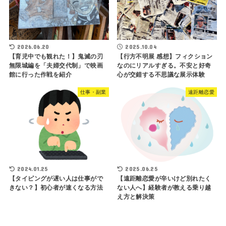
2026.06.20
2025.10.04
【育児中でも観れた！】鬼滅の刃
【行方不明展 感想】フィクション
無限城編を「夫婦交代制」で映画
なのにリアルすぎる。不安と好奇
館に行った作戦を紹介
心が交錯する不思議な展示体験
仕事・副業
遠距離恋愛
2024.01.25
2025.06.25
【タイピングが遅い人は仕事がで
【遠距離恋愛が辛いけど別れたく
きない？】初心者が速くなる方法
ない人へ】経験者が教える乗り越
え方と解決策