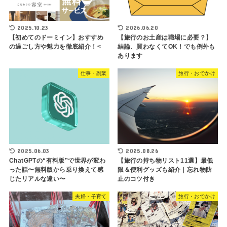
2025.10.23
2026.06.20
【初めてのドーミイン】おすすめ
【旅行のお土産は職場に必要？】
の過ごし方や魅力を徹底紹介！<
結論、買わなくてOK！でも例外も
あります
仕事・副業
旅行・おでかけ
2025.06.03
2025.08.26
ChatGPTの“有料版”で世界が変わ
【旅行の持ち物リスト11選】最低
った話〜無料版から乗り換えて感
限＆便利グッズも紹介｜忘れ物防
じたリアルな違い〜
止のコツ付き
夫婦・子育て
旅行・おでかけ