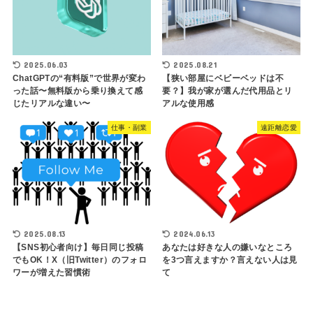
2025.06.03
2025.08.21
ChatGPTの“有料版”で世界が変わ
【狭い部屋にベビーベッドは不
った話〜無料版から乗り換えて感
要？】我が家が選んだ代用品とリ
じたリアルな違い〜
アルな使用感
仕事・副業
遠距離恋愛
2025.08.13
2024.06.13
【SNS初心者向け】毎日同じ投稿
あなたは好きな人の嫌いなところ
でもOK！X（旧Twitter）のフォロ
を3つ言えますか？言えない人は見
ワーが増えた習慣術
て