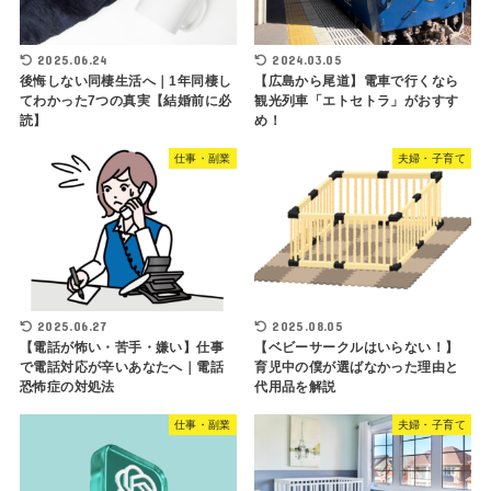
2025.06.24
2024.03.05
後悔しない同棲生活へ｜1年同棲し
【広島から尾道】電車で行くなら
てわかった7つの真実【結婚前に必
観光列車「エトセトラ」がおすす
読】
め！
仕事・副業
夫婦・子育て
2025.06.27
2025.08.05
【電話が怖い・苦手・嫌い】仕事
【ベビーサークルはいらない！】
で電話対応が辛いあなたへ｜電話
育児中の僕が選ばなかった理由と
恐怖症の対処法
代用品を解説
仕事・副業
夫婦・子育て