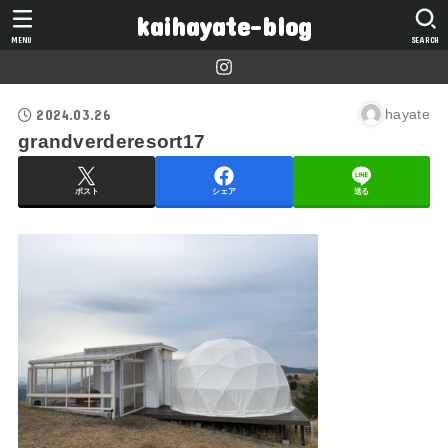
kaihayate-blog
MENU
SEARCH
2024.03.26
hayate
grandverderesort17
ポスト
シェア
送る