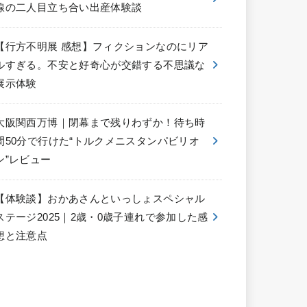
線の二人目立ち合い出産体験談
【行方不明展 感想】フィクションなのにリア
ルすぎる。不安と好奇心が交錯する不思議な
展示体験
大阪関西万博｜閉幕まで残りわずか！待ち時
間50分で行けた“トルクメニスタンパビリオ
ン”レビュー
【体験談】おかあさんといっしょスペシャル
ステージ2025｜2歳・0歳子連れで参加した感
想と注意点