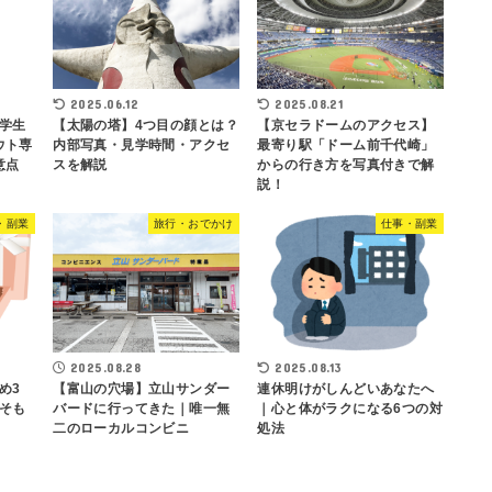
2025.06.12
2025.08.21
学生
【太陽の塔】4つ目の顔とは？
【京セラドームのアクセス】
ウト専
内部写真・見学時間・アクセ
最寄り駅「ドーム前千代崎」
意点
スを解説
からの行き方を写真付きで解
説！
・副業
旅行・おでかけ
仕事・副業
2025.08.28
2025.08.13
め3
【富山の穴場】立山サンダー
連休明けがしんどいあなたへ
そも
バードに行ってきた｜唯一無
｜心と体がラクになる6つの対
二のローカルコンビニ
処法