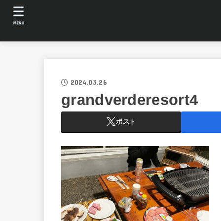
MENU
2024.03.26
grandverderesort4
ポスト