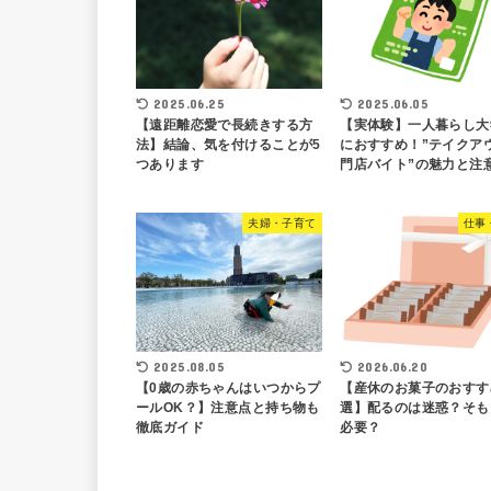
2025.06.25
2025.06.05
【遠距離恋愛で長続きする方
【実体験】一人暮らし大
法】結論、気を付けることが5
におすすめ！”テイクア
つあります
門店バイト”の魅力と注
夫婦・子育て
仕事
2025.08.05
2026.06.20
【0歳の赤ちゃんはいつからプ
【産休のお菓子のおすす
ールOK？】注意点と持ち物も
選】配るのは迷惑？そも
徹底ガイド
必要？