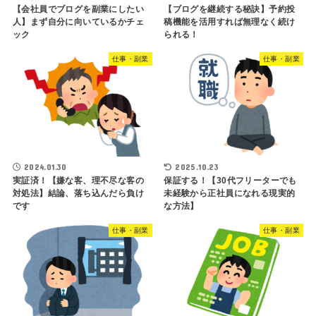
【会社員でブログを副業にしたい
【ブログを継続する秘訣】予約投
人】まず自分に向いているかチェ
稿機能を活用すれば無理なく続け
ック
られる！
仕事・副業
仕事・副業
2024.01.30
2025.10.23
実証済！【嫌な客、理不尽な客の
保証する！【30代フリーターでも
対処法】結論、落ち込んだら負け
未経験から正社員になれる現実的
です
な方法】
仕事・副業
仕事・副業