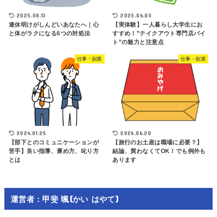
2025.08.13
2025.06.05
連休明けがしんどいあなたへ｜心
【実体験】一人暮らし大学生にお
と体がラクになる6つの対処法
すすめ！”テイクアウト専門店バイ
ト”の魅力と注意点
仕事・副業
仕事・副業
2024.01.25
2026.06.20
【部下とのコミュニケーションが
【旅行のお土産は職場に必要？】
苦手】良い指導、褒め方、叱り方
結論、買わなくてOK！でも例外も
とは
あります
運営者：甲斐 颯(かい はやて)