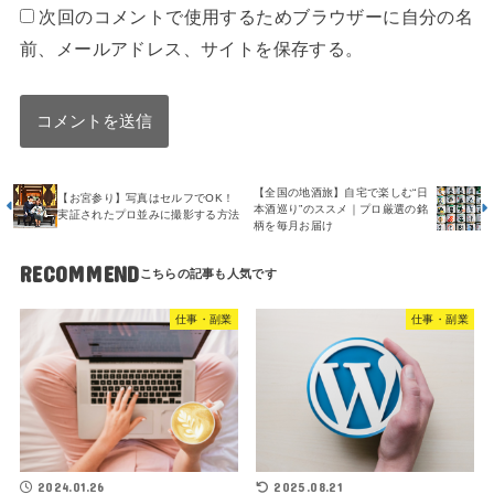
次回のコメントで使用するためブラウザーに自分の名
前、メールアドレス、サイトを保存する。
【全国の地酒旅】自宅で楽しむ“日
【お宮参り】写真はセルフでOK！
本酒巡り”のススメ｜プロ厳選の銘
実証されたプロ並みに撮影する方法
柄を毎月お届け
RECOMMEND
仕事・副業
仕事・副業
2024.01.26
2025.08.21