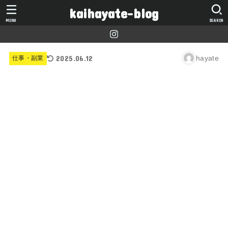
kaihayate-blog
MENU
SEARCH
2025.06.12
hayate
仕事・副業