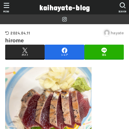
kaihayate-blog
MENU
SEARCH
2024.04.11
hayate
hirome
ポスト
シェア
送る