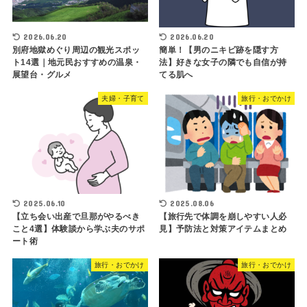
2026.06.20
2026.06.20
別府地獄めぐり周辺の観光スポッ
簡単！【男のニキビ跡を隠す方
ト14選｜地元民おすすめの温泉・
法】好きな女子の隣でも自信が持
展望台・グルメ
てる肌へ
夫婦・子育て
旅行・おでかけ
2025.06.10
2025.08.06
【立ち会い出産で旦那がやるべき
【旅行先で体調を崩しやすい人必
こと4選】体験談から学ぶ夫のサポ
見】予防法と対策アイテムまとめ
ート術
旅行・おでかけ
旅行・おでかけ