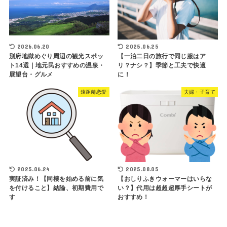
2026.06.20
2025.06.25
別府地獄めぐり周辺の観光スポッ
【一泊二日の旅行で同じ服はア
ト14選｜地元民おすすめの温泉・
リ？ナシ？】季節と工夫で快適
展望台・グルメ
に！
遠距離恋愛
夫婦・子育て
2025.06.24
2025.08.05
実証済み！【同棲を始める前に気
【おしりふきウォーマーはいらな
を付けること】結論、初期費用で
い？】代用は超超超厚手シートが
す
おすすめ！