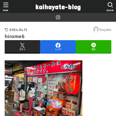
kaihayate-blog
MENU
SEARCH
2024.04.11
hayate
hirome6
ポスト
シェア
送る