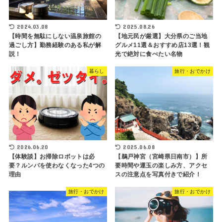
2024.03.08
2025.08.26
【時間を無駄にしない温泉旅館の
【地元民が厳選】大分県のご当地
過ごし方】勤務経験のある私が解
グルメ11選＆おすすめ店13選！観
説！
光で絶対に食べたい名物
暮らし
旅行・おでかけ
2026.06.20
2025.06.08
【体験談】お掃除ロボットは必
【鵜戸神宮（宮崎県日南市）】所
要？ルンバを使わなくなった4つの
要時間や運玉の楽しみ方、アクセ
理由
スの注意点を写真付きで紹介！
旅行・おでかけ
旅行・おでかけ