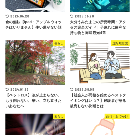
2026.06.20
2026.06.20
金の無駄【ipad・アップルウォッ
大分うみたまごの所要時間・アク
チはいりません】使い道がない話
セス完全ガイド｜子連れに便利な
持ち物と周辺観光4選
暮らし
遠距離恋愛
2024.01.25
2025.08.05
【ペットロス】涙が止まらない、
【社会人が同棲を始めるベストタ
もう飼わない、辛い、立ち直りた
イミングはいつ？】経験者が語る
いあなたへ
後悔しない決断とは
暮らし
旅行・おでかけ