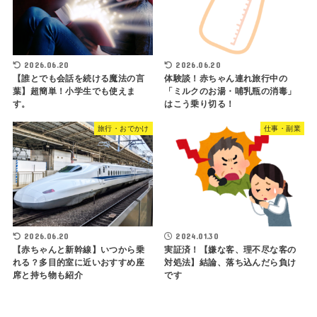
2026.06.20
2026.06.20
【誰とでも会話を続ける魔法の言
体験談！赤ちゃん連れ旅行中の
葉】超簡単！小学生でも使えま
「ミルクのお湯・哺乳瓶の消毒」
す。
はこう乗り切る！
旅行・おでかけ
仕事・副業
2026.06.20
2024.01.30
【赤ちゃんと新幹線】いつから乗
実証済！【嫌な客、理不尽な客の
れる？多目的室に近いおすすめ座
対処法】結論、落ち込んだら負け
席と持ち物も紹介
です