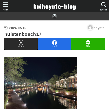
kaihayate-blog
MENU
SEARCH
2024.05.16
hayate
huistenbosch17
ポスト
シェア
送る