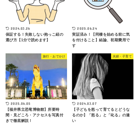
2024.03.26
2025.06.24
保証する！失敗しない抱っこ紐の
実証済み！【同棲を始める前に気
選び方【1分で読めます】
を付けること】結論、初期費用で
す
旅行・おでかけ
夫婦・子育て
2025.06.05
2024.03.07
【福井県立恐竜博物館】所要時
【子どもを怒って育てるとどうな
間・見どころ・アクセスを写真付
るのか】「怒る」と「叱る」の違
きで徹底解説！
い