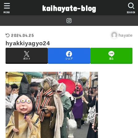
kaihayate-blog
MENU
SEARCH
2024.04.25
hayate
hyakkiyagyo24
ポスト
シェア
送る