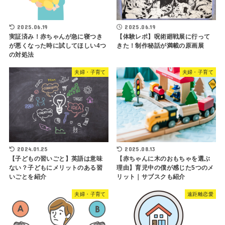
2025.06.19
2025.06.19
実証済み！赤ちゃんが急に寝つき
【体験レポ】呪術廻戦展に行って
が悪くなった時に試してほしい4つ
きた！制作秘話が満載の原画展
の対処法
夫婦・子育て
夫婦・子育て
2024.01.25
2025.08.13
【子どもの習いごと】英語は意味
【赤ちゃんに木のおもちゃを選ぶ
ない？子どもにメリットのある習
理由】育児中の僕が感じた5つのメ
いごとを紹介
リット｜サブスクも紹介
夫婦・子育て
遠距離恋愛