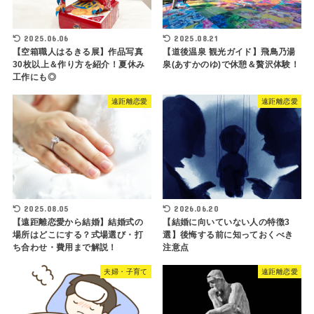
2025.06.06
2025.08.21
【空箱職人はるきる展】作品写真
【道後温泉 観光ガイド】飛鳥乃湯
30枚以上＆作り方を紹介！夏休み
泉(あすかのゆ)で休憩＆贅沢体験！
工作にも◎
遠距離恋愛
遠距離恋愛
2025.08.05
2026.06.20
【遠距離恋愛から結婚】結婚式の
【結婚に向いていない人の特徴3
場所はどこにする？式場選び・打
選】後悔する前に知っておくべき
ち合わせ・費用まで解説！
注意点
夫婦・子育て
遠距離恋愛