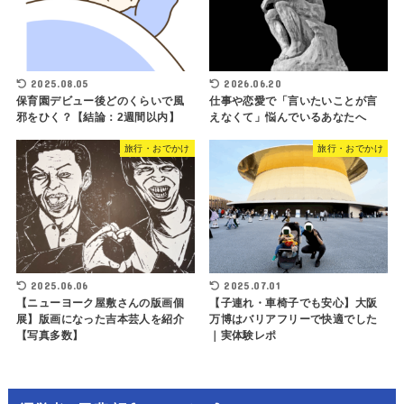
2025.08.05
2026.06.20
保育園デビュー後どのくらいで風
仕事や恋愛で「言いたいことが言
邪をひく？【結論：2週間以内】
えなくて」悩んでいるあなたへ
旅行・おでかけ
旅行・おでかけ
2025.06.06
2025.07.01
【ニューヨーク屋敷さんの版画個
【子連れ・車椅子でも安心】大阪
展】版画になった吉本芸人を紹介
万博はバリアフリーで快適でした
【写真多数】
｜実体験レポ