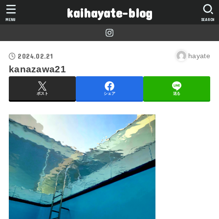
kaihayate-blog
MENU
SEARCH
2024.02.21
hayate
kanazawa21
ポスト
シェア
送る