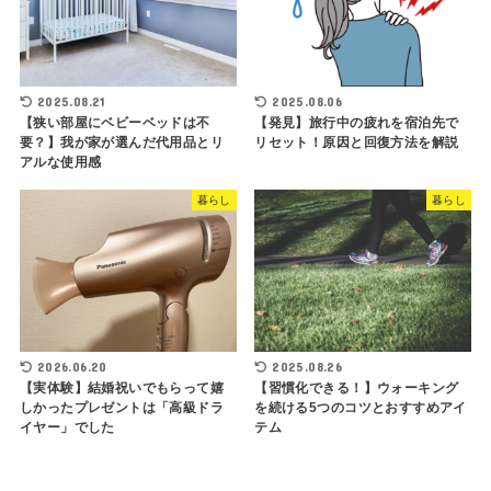
2025.08.21
2025.08.06
【狭い部屋にベビーベッドは不
【発見】旅行中の疲れを宿泊先で
要？】我が家が選んだ代用品とリ
リセット！原因と回復方法を解説
アルな使用感
暮らし
暮らし
2026.06.20
2025.08.26
【実体験】結婚祝いでもらって嬉
【習慣化できる！】ウォーキング
しかったプレゼントは「高級ドラ
を続ける5つのコツとおすすめアイ
イヤー」でした
テム