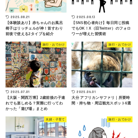
2025.08.21
2025.08.13
【体験談あり】赤ちゃんのお風呂
【SNS初心者向け】毎日同じ投稿
椅子はリッチェルが神！首すわり
でもOK！X（旧Twitter）のフォロ
前後で使える2タイプを紹介
ワーが増えた習慣術
旅行・おでかけ
旅行・おでかけ
2025.07.01
2025.06.01
【大阪・関西万博】2歳前後の子連
大分 アフリカンサファリ｜所要時
れでも楽しめる？実際に行ってわ
間・持ち物・周辺観光スポット6選
かった「遊び場」まとめ
夫婦・子育て
旅行・おでかけ