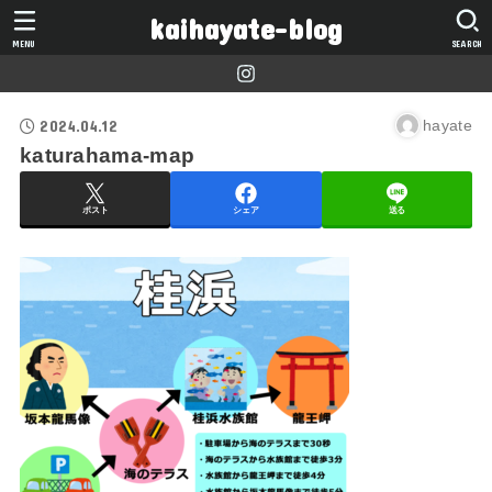
kaihayate-blog
MENU
SEARCH
2024.04.12
hayate
katurahama-map
ポスト
シェア
送る