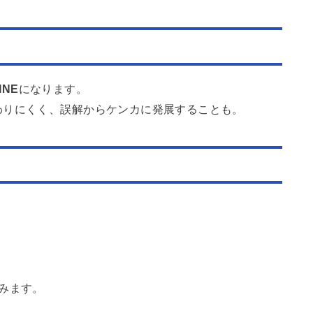
む
NE
になります。
わりにくく、誤解からケンカに発展することも。
みます。