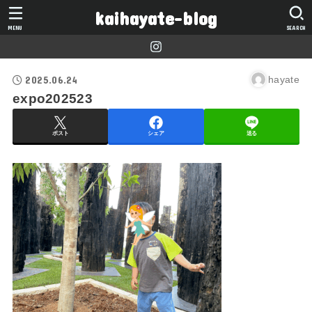
kaihayate-blog
MENU
SEARCH
2025.06.24
hayate
expo202523
ポスト
シェア
送る