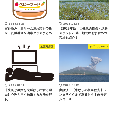
2026.06.20
2025.06.05
実証済み！赤ちゃん連れ旅行で役
【2025年版】大分県の自然・絶景
立った離乳食＆消毒グッズまとめ
スポット20選｜地元民おすすめの
穴場も紹介！
遠距離恋愛
旅行・おでかけ
2025.06.19
2025.06.12
【彼氏が結婚を先延ばしにする理
実証済！【車なしの桜島観光】レ
由】心理と早く結婚する方法を解
ンタサイクルで巡るおすすめモデ
説
ルコース