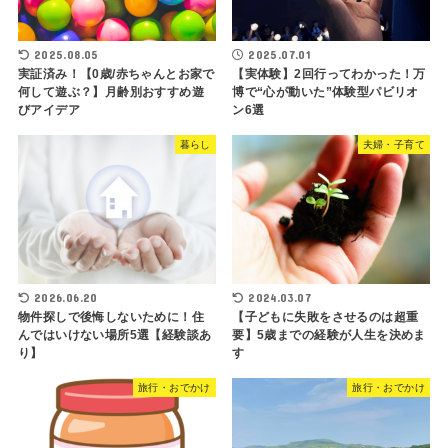
2025.08.05
2025.07.01
実証済み！【0歳/赤ちゃんとお家で
【実体験】2回行ってわかった！万
何して遊ぶ？】月齢別おすすめ遊
博で“心が動いた”体験型パビリオ
びアイデア
ン6選
暮らし
夫婦・子育て
2026.06.20
2024.03.07
物件探しで後悔しないために！住
【子どもに失敗をさせるのは超重
んではいけない場所5選【経験談あ
要】5歳までの経験が人生を決めま
り】
す
旅行・おでかけ
旅行・おでかけ