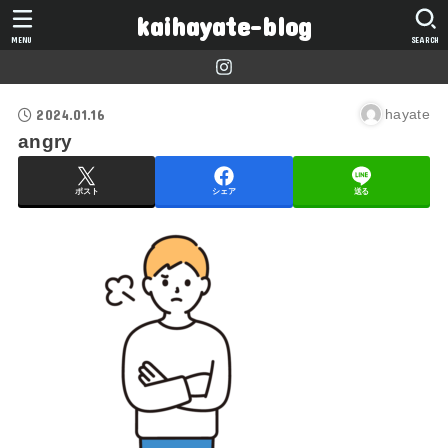
kaihayate-blog
MENU
SEARCH
2024.01.16
hayate
angry
ポスト
シェア
送る