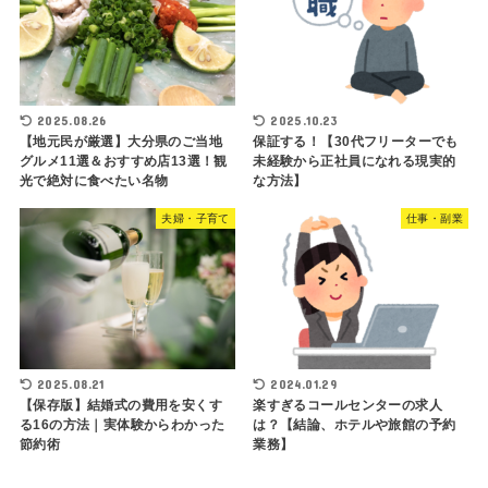
2025.08.26
2025.10.23
【地元民が厳選】大分県のご当地
保証する！【30代フリーターでも
グルメ11選＆おすすめ店13選！観
未経験から正社員になれる現実的
光で絶対に食べたい名物
な方法】
夫婦・子育て
仕事・副業
2025.08.21
2024.01.29
【保存版】結婚式の費用を安くす
楽すぎるコールセンターの求人
る16の方法｜実体験からわかった
は？【結論、ホテルや旅館の予約
節約術
業務】