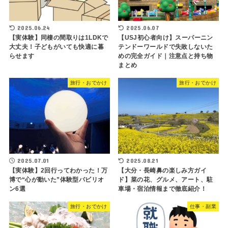
2025.06.24
2025.06.07
【実体験】同棲の間取りは1LDKで
【USJ初心者向け】スーパーニン
大丈夫！子どもがいても快適に暮
テンドーワールドで失敗しないた
らせます
めの完全ガイド｜注意点と持ち物
まとめ
旅行・おでかけ
旅行・おでかけ
2025.07.01
2025.08.21
【実体験】2回行ってわかった！万
【大分・長崎鼻の楽しみ方ガイ
博で“心が動いた”体験型パビリオ
ド】菜の花、グルメ、アート、駐
ン6選
車場・宿泊情報まで徹底紹介！
旅行・おでかけ
仕事・副業