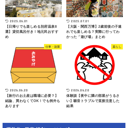
2025.06.01
2025.07.01
【日帰りでも楽しめる別府温泉8
【大阪・関西万博】2歳前後の子連
選】貸切風呂付き！地元民おすす
れでも楽しめる？実際に行ってわ
め
かった「遊び場」まとめ
仕事・副業
暮らし
2026.06.20
2026.06.20
【旅行のお土産は職場に必要？】
体験談【夜中に隣の部屋がうるさ
結論、買わなくてOK！でも例外も
い】騒音トラブルで直接注意した
あります
結果