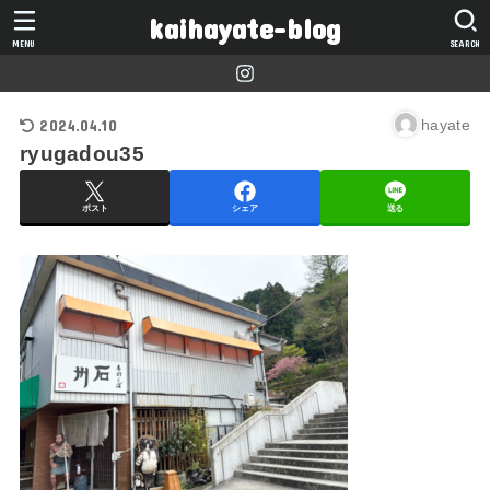
kaihayate-blog
MENU
SEARCH
2024.04.10
hayate
ryugadou35
ポスト
シェア
送る