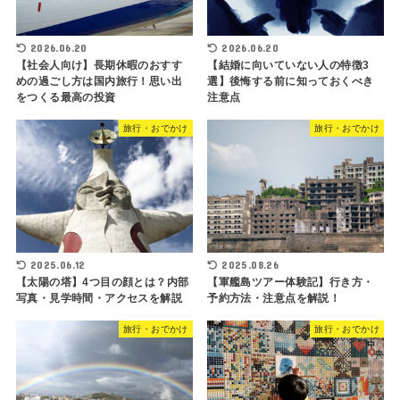
2026.06.20
2026.06.20
【社会人向け】長期休暇のおすす
【結婚に向いていない人の特徴3
めの過ごし方は国内旅行！思い出
選】後悔する前に知っておくべき
をつくる最高の投資
注意点
旅行・おでかけ
旅行・おでかけ
2025.06.12
2025.08.26
【太陽の塔】4つ目の顔とは？内部
【軍艦島ツアー体験記】行き方・
写真・見学時間・アクセスを解説
予約方法・注意点を解説！
旅行・おでかけ
旅行・おでかけ