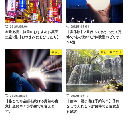
2025.08.06
2025.07.01
辛党必見！韓国のおすすめお菓子
【実体験】2回行ってわかった！万
土産5選【おつまみにもぴったり】
博で“心が動いた”体験型パビリオ
ン6選
暮らし
旅行・おでかけ
2026.06.20
2025.06.19
【誰とでも会話を続ける魔法の言
【熊本・鍋ケ滝は予約制？】予約
葉】超簡単！小学生でも使えま
なしで入れる？所要時間と注意点
す。
も解説