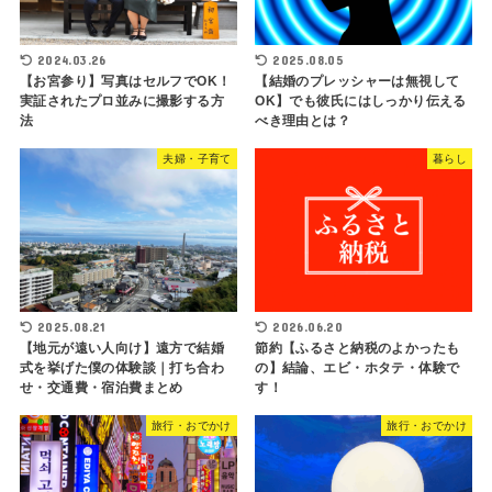
2024.03.26
2025.08.05
【お宮参り】写真はセルフでOK！
【結婚のプレッシャーは無視して
実証されたプロ並みに撮影する方
OK】でも彼氏にはしっかり伝える
法
べき理由とは？
夫婦・子育て
暮らし
2025.08.21
2026.06.20
【地元が遠い人向け】遠方で結婚
節約【ふるさと納税のよかったも
式を挙げた僕の体験談｜打ち合わ
の】結論、エビ・ホタテ・体験で
せ・交通費・宿泊費まとめ
す！
旅行・おでかけ
旅行・おでかけ