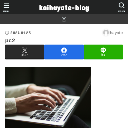
kaihayate-blog
MENU
SEARCH
2024.01.25
hayate
pc2
ポスト
シェア
送る