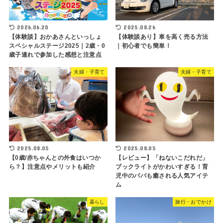
2026.06.20
2025.08.26
【体験談】おかあさんといっしょ
【体験談あり】車を高く売る方法
スペシャルステージ2025｜2歳・0
｜初心者でも簡単！
歳子連れで参加した感想と注意点
夫婦・子育て
夫婦・子育て
2025.08.05
2025.08.05
【0歳/赤ちゃんとの外食はいつか
【レビュー】「ねないこだれだ」
ら？】注意点やメリットも紹介
ブックライトがかわいすぎる！育
児中のパパも癒される人気アイテ
ム
暮らし
旅行・おでかけ