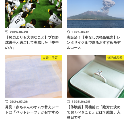
2026.06.20
2025.06.12
【努力よりも大切なこと】プロ野
実証済！【車なしの桜島観光】レ
球選手と過ごして実感した「夢中
ンタサイクルで巡るおすすめモデ
の力」
ルコース
夫婦・子育て
遠距離恋愛
2024.03.26
2025.06.25
発見！赤ちゃんのオムツ替えシー
【体験談】同棲前に「絶対に決め
トは「ペットシーツ」がおすすめ
ておくべきこと」とは？結論、入
籍日です