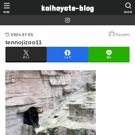
kaihayate-blog
MENU
SEARCH
2024.07.05
hayate
tennojizoo11
ポスト
シェア
送る