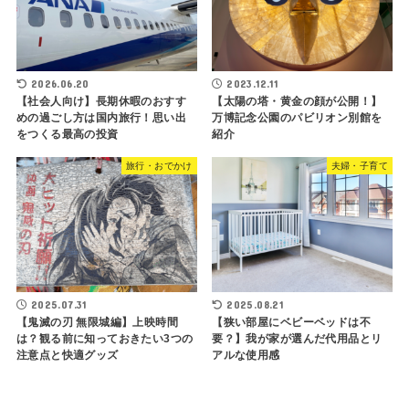
2026.06.20
2023.12.11
【社会人向け】長期休暇のおすす
【太陽の塔・黄金の顔が公開！】
めの過ごし方は国内旅行！思い出
万博記念公園のパビリオン別館を
をつくる最高の投資
紹介
旅行・おでかけ
夫婦・子育て
2025.07.31
2025.08.21
【鬼滅の刃 無限城編】上映時間
【狭い部屋にベビーベッドは不
は？観る前に知っておきたい3つの
要？】我が家が選んだ代用品とリ
注意点と快適グッズ
アルな使用感