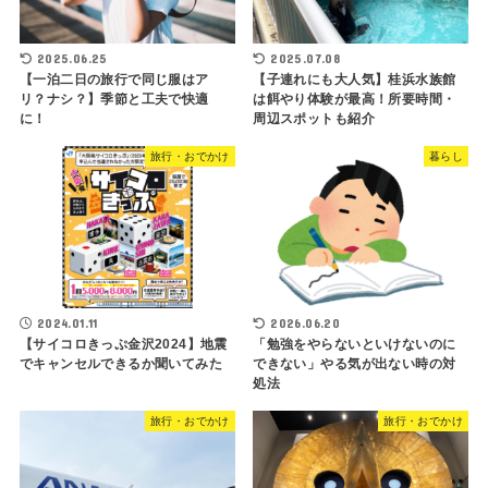
2025.06.25
2025.07.08
【一泊二日の旅行で同じ服はア
【子連れにも大人気】桂浜水族館
リ？ナシ？】季節と工夫で快適
は餌やり体験が最高！所要時間・
に！
周辺スポットも紹介
旅行・おでかけ
暮らし
2024.01.11
2026.06.20
【サイコロきっぷ金沢2024】地震
「勉強をやらないといけないのに
でキャンセルできるか聞いてみた
できない」やる気が出ない時の対
処法
旅行・おでかけ
旅行・おでかけ