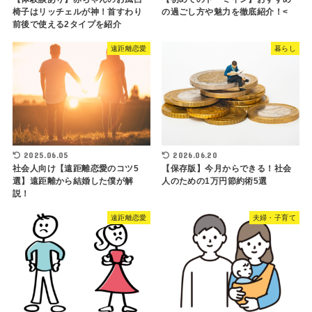
椅子はリッチェルが神！首すわり
の過ごし方や魅力を徹底紹介！<
前後で使える2タイプを紹介
遠距離恋愛
暮らし
2025.06.05
2026.06.20
社会人向け【遠距離恋愛のコツ5
【保存版】今月からできる！社会
選】遠距離から結婚した僕が解
人のための1万円節約術5選
説！
遠距離恋愛
夫婦・子育て