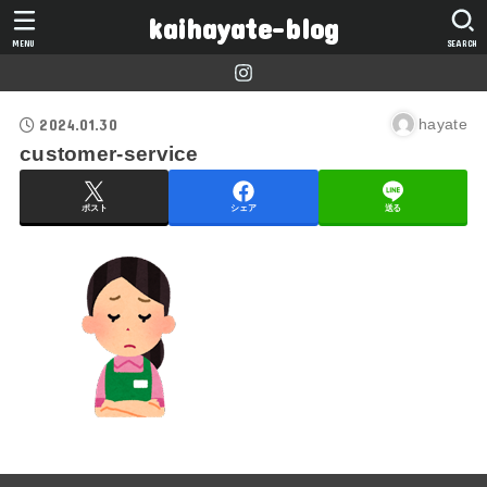
kaihayate-blog
MENU
SEARCH
2024.01.30
hayate
customer-service
ポスト
シェア
送る