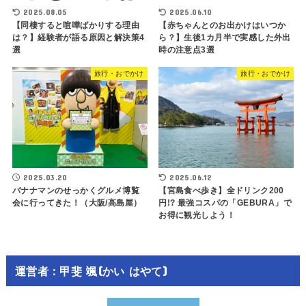
2025.08.05
2025.06.10
【同棲すると喧嘩ばかりする理由
【赤ちゃんとのお出かけはいつか
は？】経験者が語る原因と解決策4
ら？】生後1カ月半で実感した外出
選
時の注意点3選
旅行・おでかけ
旅行・おでかけ
2025.03.20
2025.06.12
バナナマンのせっかくグルメ博覧
【宮島食べ歩き】全ドリンク200
会に行ってきた！（大阪/高島屋）
円!? 最強コスパの「GEBURA」で
お得に観光しよう！
運営者：甲斐 颯(かい はやて)