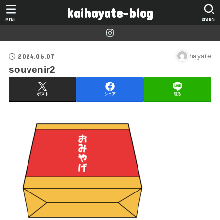
kaihayate-blog
MENU
SEARCH
2024.06.07
hayate
souvenir2
ポスト
シェア
送る