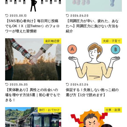
2025.08.13
2026.06.20
【SNS初心者向け】毎日同じ投稿
【同調圧力が辛い、疲れた、あな
でもOK！X（旧Twitter）のフォロ
たへ】同調圧力に負けない方法を
ワーが増えた習慣術
紹介
遠距離恋愛
夫婦・子育て
2025.06.05
2024.03.26
【実体験あり】異性との出会いの
保証する！失敗しない抱っこ紐の
場を増やす方法5選｜初心者でもで
選び方【1分で読めます】
きる！
旅行・おでかけ
仕事・副業