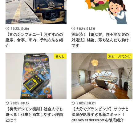
2023.12.06
2024.01.30
【青のシンフォニー】おすすめの
実証済！【嫌な客、理不尽な客の
座席、食事、車内、予約方法を紹
対処法】結論、落ち込んだら負け
介
です
暮らし
旅行・おでかけ
2025.08.13
2025.08.21
【初代デジモン復刻】社会人でも
【大分でグランピング】サウナと
遊べる！仕事と両立しやすい理由
温泉が絶景すぎる新スポット！
とは？
grandverderesortを徹底紹介