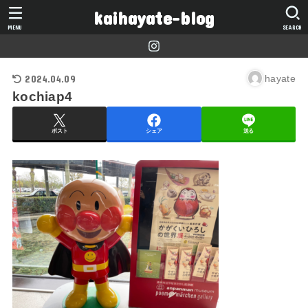
kaihayate-blog
MENU
SEARCH
2024.04.09
hayate
kochiap4
ポスト
シェア
送る