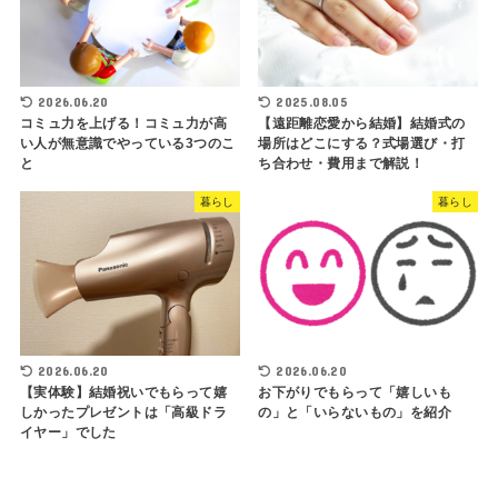
2026.06.20
2025.08.05
コミュ力を上げる！コミュ力が高
【遠距離恋愛から結婚】結婚式の
い人が無意識でやっている3つのこ
場所はどこにする？式場選び・打
と
ち合わせ・費用まで解説！
暮らし
暮らし
2026.06.20
2026.06.20
【実体験】結婚祝いでもらって嬉
お下がりでもらって「嬉しいも
しかったプレゼントは「高級ドラ
の」と「いらないもの」を紹介
イヤー」でした