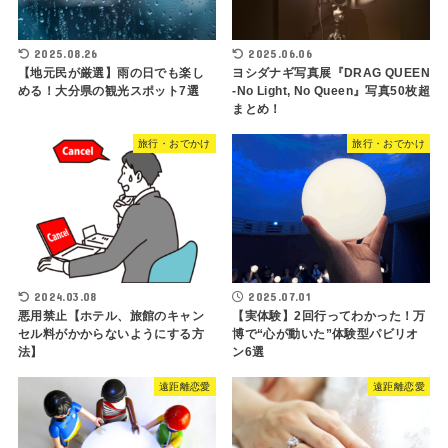
2025.08.26
2025.06.06
【地元民が厳選】雨の日でも楽し
ヨシダナギ写真展『DRAG QUEEN
める！大分県の観光スポット7選
-No Light, No Queen』写真50枚超
まとめ！
旅行・おでかけ
旅行・おでかけ
2024.03.08
2025.07.01
悪用禁止【ホテル、旅館のキャン
【実体験】2回行ってわかった！万
セル料がかからないようにする方
博で“心が動いた”体験型パビリオ
法】
ン6選
遠距離恋愛
遠距離恋愛