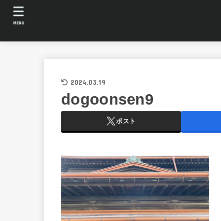
MENU
2024.03.19
dogoonsen9
ポスト