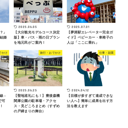
2025.06.05
2025.07.01
？」
【大分観光モデルコース決定
【夢洲駅エレベーター完全ガ
結婚
版】車・バス・雨の日プラン
イド】ベビーカー・車椅子の
を地元民がご案内！
人は「ここに乗れ」
でかけ
旅行・おでかけ
仕事・副業
2025.06.25
2024.04.12
線⇔
【聖地巡礼にも！】豊後森機
【目標が多すぎて達成できな
で可
関庫公園の駐車場・アクセ
い人へ】簡単に成果を出す方
！
ス・見どころまとめ（すずめ
法を教えます
の戸締まりの舞台）