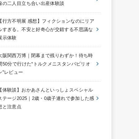
線の二人目立ち合い出産体験談
【行方不明展 感想】フィクションなのにリア
ルすぎる。不安と好奇心が交錯する不思議な
展示体験
大阪関西万博｜閉幕まで残りわずか！待ち時
間50分で行けた“トルクメニスタンパビリオ
ン”レビュー
【体験談】おかあさんといっしょスペシャル
ステージ2025｜2歳・0歳子連れで参加した感
想と注意点