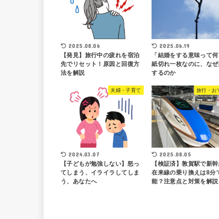
2025.08.06
2025.06.19
【発見】旅行中の疲れを宿泊
「結婚をする意味って何
先でリセット！原因と回復方
紙切れ一枚なのに、なぜ
法を解説
するのか
夫婦・子育て
旅行・お
2024.03.07
2025.08.05
【子どもが勉強しない】怒っ
【検証済】敦賀駅で新幹
てしまう、イライラしてしま
在来線の乗り換えは8分
う、あなたへ
能？注意点と対策を解説