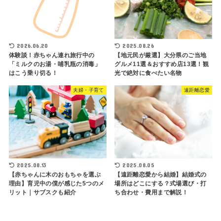
2026.06.20
2025.08.26
体験談！赤ちゃん連れ旅行中の
【地元民が厳選】大分県のご当地
「ミルクのお湯・哺乳瓶の消毒」
グルメ11選＆おすすめ店13選！観
はこう乗り切る！
光で絶対に食べたい名物
夫婦・子育て
遠距離恋愛
2025.08.13
2025.08.05
【赤ちゃんに木のおもちゃを選ぶ
【遠距離恋愛から結婚】結婚式の
理由】育児中の僕が感じた5つのメ
場所はどこにする？式場選び・打
リット｜サブスクも紹介
ち合わせ・費用まで解説！