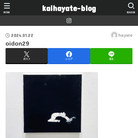
kaihayate-blog
MENU
SEARCH
2024.01.22
hayate
oidon29
ポスト
シェア
送る