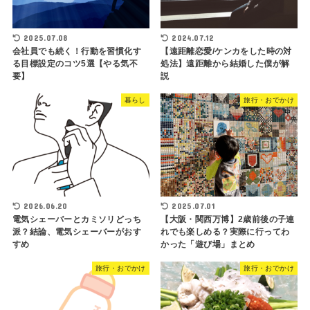
2025.07.08
2024.07.12
会社員でも続く！行動を習慣化す
【遠距離恋愛/ケンカをした時の対
る目標設定のコツ5選【やる気不
処法】遠距離から結婚した僕が解
要】
説
暮らし
旅行・おでかけ
2026.06.20
2025.07.01
電気シェーバーとカミソリどっち
【大阪・関西万博】2歳前後の子連
派？結論、電気シェーバーがおす
れでも楽しめる？実際に行ってわ
すめ
かった「遊び場」まとめ
旅行・おでかけ
旅行・おでかけ